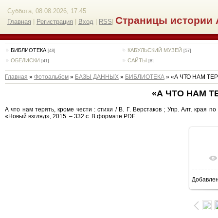
Суббота, 08.08.2026, 17:45
Страницы истории 
Главная
|
Регистрация
|
Вход
|
RSS
|
БИБЛИОТЕКА
КАБУЛЬСКИЙ МУЗЕЙ
[48]
[57]
ОБЕЛИСКИ
САЙТЫ
[41]
[8]
Главная
»
Фотоальбом
»
БАЗЫ ДАННЫХ
»
БИБЛИОТЕКА
» «А ЧТО НАМ ТЕР
«А ЧТО НАМ Т
А что нам терять, кроме чести : стихи / В. Г. Верстаков ; Упр. Алт. края п
«Новый взгляд», 2015. – 332 с. В формате PDF
Добавле
7