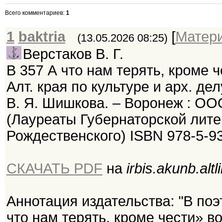
Всего комментариев
:
1
1
baktria
[
Матер
(13.05.2026 08:25)
Верстаков В. Г.
В 357 А что нам терять, кроме че
Алт. края по культуре и арх. дел
В. Я. Шишкова. – Воронеж : ООО
(Лауреаты Губернаторской лит
Рождественского) ISBN 978-5-9
СКАЧАТЬ PDF
на
irbis.akunb.altl
Аннотация издательства: "В поэ
что нам терять, кроме чести» 