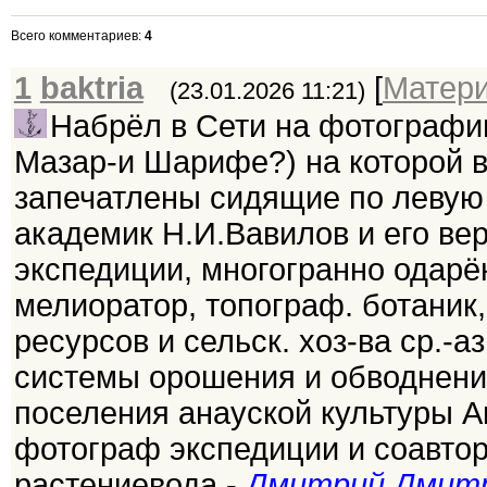
Всего комментариев
:
4
1
baktria
[
Матер
(23.01.2026 11:21)
Набрёл в Сети на фотографию
Мазар-и Шарифе?) на которой 
запечатлены сидящие по левую 
академик Н.И.Вавилов и его ве
экспедиции, многогранно одарё
мелиоратор, топограф. ботаник
ресурсов и сельск. хоз-ва ср.-а
системы орошения и обводнения
поселения анауской культуры Ак
фотограф экспедиции и соавтор
растениевода -
Дмитрий Дмитр