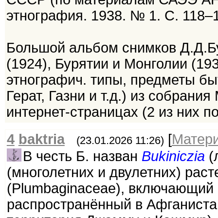
этнография. 1938. № 1. С. 118–
Большой альбом снимков Д.Д.Б
(1924), Бурятии и Монголии (193
этнографич. типы, предметы быт
Герат, Газни и т.д.) из собрани
интернет-страницах (2 из них п
4
baktria
[
Матер
(23.01.2026 11:26)
В честь Б. назван
Bukiniczia
(
(многолетних и двулетних) рас
(Plumbaginaceae), включающий е
распространённый в Афганиста