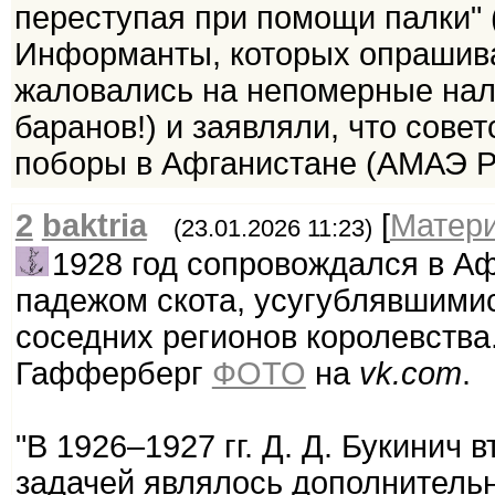
переступая при помощи палки" (А
Информанты, которых опрашива
жаловались на непомерные нало
баранов!) и заявляли, что совет
поборы в Афганистане (АМАЭ РАН.
2
baktria
[
Матер
(23.01.2026 11:23)
1928 год сопровождался в Аф
падежом скота, усугублявшими
соседних регионов королевства
Гафферберг
ФОТО
на
vk.com
.
"В 1926–1927 гг. Д. Д. Букинич 
задачей являлось дополнитель