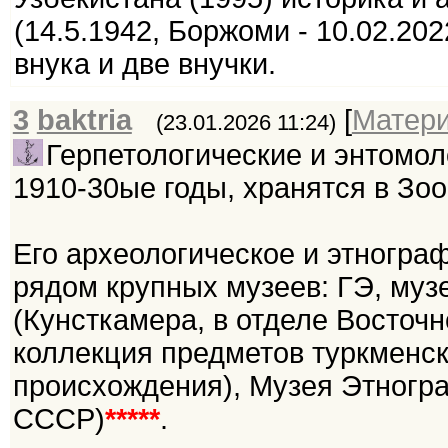
(14.5.1942, Боржоми - 10.02.202
внука и две внучки.
3
baktria
[
Матер
(23.01.2026 11:24)
Герпетологические и энтомол
1910-30ые годы, хранятся в Зо
Его археологическое и этногр
рядом крупных музеев: ГЭ, му
(Кунсткамера, в отделе Восточн
коллекция предметов туркменско
происхождения), Музея Этногр
СССР)
*****
.