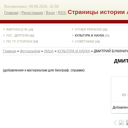
Воскресенье, 09.08.2026, 16:58
Страницы истории 
Главная
|
Регистрация
|
Вход
|
RSS
|
BARTHOLD W.
OTHER PERSONS
[10]
[52]
ГОС. ДЕЯТЕЛИ
КУЛЬТУРА И НАУКА
[62]
[55]
ПО ТУ СТОРОНУ
СОВЕТНИКИ
[53]
[19]
Главная
»
Фотоальбом
»
ЛИЦА
»
КУЛЬТУРА И НАУКА
» ДМИТРИЙ БУКИНИ
ДМИТ
(добавления к материалам для биограф. справки)
Добавле
9