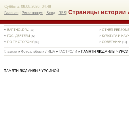
Суббота, 08.08.2026, 04:48
Страницы истории 
Главная
|
Регистрация
|
Вход
|
RSS
|
BARTHOLD W.
OTHER PERSON
[10]
ГОС. ДЕЯТЕЛИ
КУЛЬТУРА И НАУ
[62]
ПО ТУ СТОРОНУ
СОВЕТНИКИ
[53]
[19]
Главная
»
Фотоальбом
»
ЛИЦА
»
ГАСТРОЛИ
» ПАМЯТИ ЛЮДМИЛЫ ЧУРС
ПАМЯТИ ЛЮДМИЛЫ ЧУРСИНОЙ