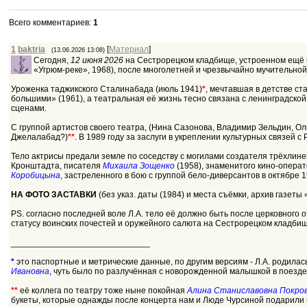
Всего комментариев
:
1
1
baktria
[
Материал
]
(13.06.2026 13:08)
Сегодня,
12 июня 2026
на Сестрорецком кладбище, устроенном ещё 
«Угрюм-реке», 1968), после многолетней и чрезвычайно мучительной
Уроженка таджикского Сталинабада (июль 1941)
*
, мечтавшая в детстве ст
большими» (1961), а театральная её жизнь тесно связана с ленинградской
сценами.
С группой артистов своего театра, (Нина Сазонова, Владимир Зельдин, Ольг
Джелалабад?)
**
. В 1989 году за заслуги в укреплении культурных связе
Тело актрисы предали земле по соседству с могилами создателя трёхлин
Кронштадта, писателя
Михаила Зощенко
(1958), знаменитого кино-опера
Коробицына
, застреленного в бою с группой бело-диверсантов в октябре 1
НА ФОТО ЗАСТАВКИ
(без указ. даты (1984) и места съёмки, архив газеты
PS. согласно последней воле Л.А. тело её должно быть после церковного
статусу воинских почестей и оружейного салюта на Сестрорецком кладбищ
_____________________________
*
это паспортные и метрические данные, по другим версиям - Л.А. родилас
Ивановна
, чуть было по разлучённая с новорожденной малышкой в поезде
**
её коллега по театру тоже ныне покойная
Алина Станиславовна Покро
букеты, которые однажды после концерта нам и Люде Чурсиной подарили в 