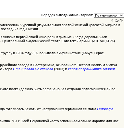
Порядок вывода комментариев:
0
Алексеевны Чурсиной (изумительная зрелой женской красотой Анфиса в
а последние годы жизни.
снявшись в первой своей кино-роли в фильме «Когда деревья были
нца - Центральный академический театр Советской армии ЦАТСА/ЦАТРА)
 труппу в 1984 году Л.А. побывала в Афганистане (Кабул, Герат,
.
ружейного завода в Сестeребеке, основанного Петром Великим вблизи
позитора
Станислава Пожлакова
(2003) и
героя-пограничника Андрея
нскаго полка) должно быть погребено без отдания полагающихся ей по
ткуда готовилась бежать от наступающих германцев её мама
Геновефа
взаимна. Мы с Олей Богдановой часто вспоминаем самые дорогие для нас