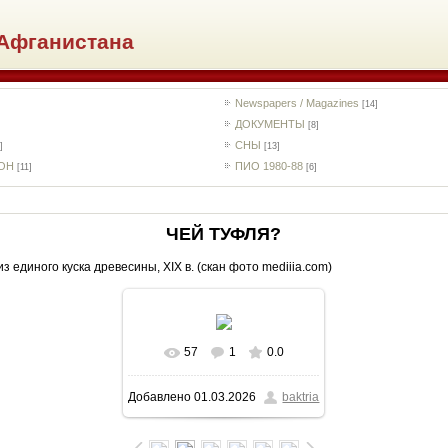
Афганистана
Newspapers / Magazines
[14]
ДОКУМЕНТЫ
[8]
СНЫ
]
[13]
РОН
ПИО 1980-88
[11]
[6]
ЧЕЙ ТУФЛЯ?
единого куска древесины, XIX в. (скан фото mediiia.com)
57
1
0.0
В реальном размере
Добавлено
01.03.2026
baktria
1800x717
/ 68.3Kb