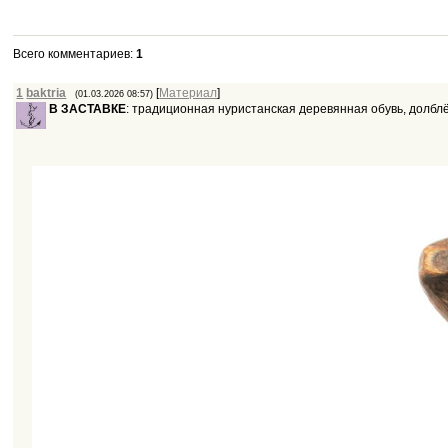
Всего комментариев
:
1
1
baktria
[
Материал
]
(01.03.2026 08:57)
В ЗАСТАВКЕ
: традиционная нуристанская деревянная обувь, долблён