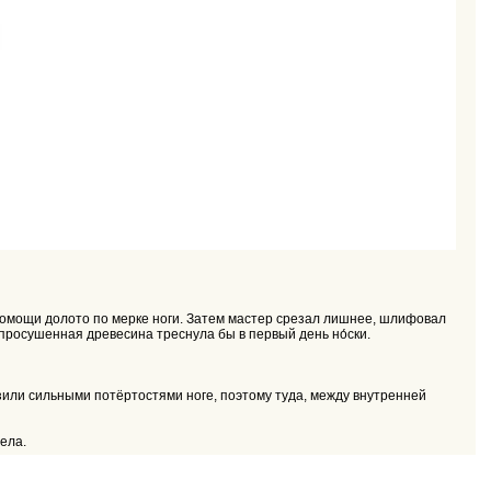
омощи долото по мерке ноги. Затем мастер срезал лишнее, шлифовал
просушенная древесина треснула бы в первый день но́ски.
зили сильными потёртостями ноге, поэтому туда, между внутренней
ела.