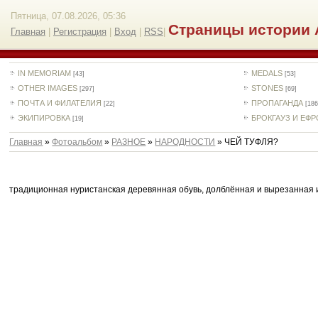
Пятница, 07.08.2026, 05:36
Страницы истории 
Главная
|
Регистрация
|
Вход
|
RSS
|
IN MEMORIAM
MEDALS
[43]
[53]
OTHER IMAGES
STONES
[297]
[69]
ПОЧТА И ФИЛАТЕЛИЯ
ПРОПАГАНДА
[22]
[186
ЭКИПИРОВКА
БРОКГАУЗ И ЕФ
[19]
Главная
»
Фотоальбом
»
РАЗНОЕ
»
НАРОДНОСТИ
» ЧЕЙ ТУФЛЯ?
традиционная нуристанская деревянная обувь, долблённая и вырезанная из 