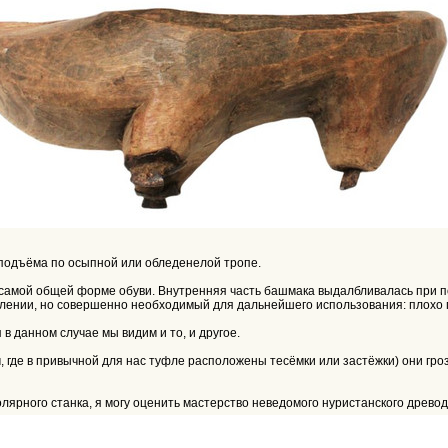
подъёма по осыпной или обледенелой тропе.
 самой общей форме обуви. Внутренняя часть башмака выдалбливалась при п
влении, но совершенно необходимый для дальнейшего использования: плохо 
в данном случае мы видим и то, и другое.
 где в привычной для нас туфле расположены тесёмки или застёжки) они гро
лярного станка, я могу оценить мастерство неведомого нуристанского древод