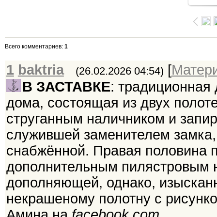
Всего комментариев
:
1
1
baktria
[
Матер
(26.02.2026 04:54)
В ЗАСТАВКЕ
: традиционная 
дома, состоящая из двух полоте
струганным наличником и запир
служившей заменителем замка,
снабжённой. Правая половина 
дополнительным пилястровым н
дополняющей, однако, изыскан
некрашеному полотну с рисунк
Амина на
facebook.com
.