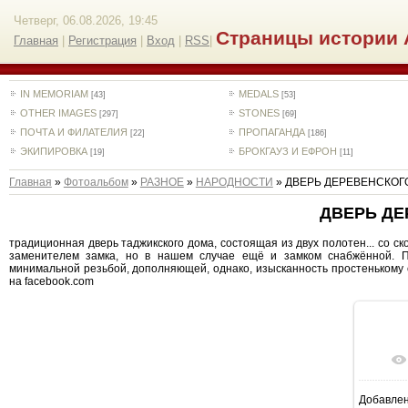
Четверг, 06.08.2026, 19:45
Страницы истории 
Главная
|
Регистрация
|
Вход
|
RSS
|
IN MEMORIAM
MEDALS
[43]
[53]
OTHER IMAGES
STONES
[297]
[69]
ПОЧТА И ФИЛАТЕЛИЯ
ПРОПАГАНДА
[22]
[186]
ЭКИПИРОВКА
БРОКГАУЗ И ЕФРОН
[19]
[11]
Главная
»
Фотоальбом
»
РАЗНОЕ
»
НАРОДНОСТИ
» ДВЕРЬ ДЕРЕВЕНСКОГ
ДВЕРЬ ДЕ
традиционная дверь таджикского дома, состоящая из двух полотен... со 
заменителем замка, но в нашем случае ещё и замком снабжённой. 
минимальной резьбой, дополняющей, однако, изысканность простенькому
на facebook.com
Добавле
15