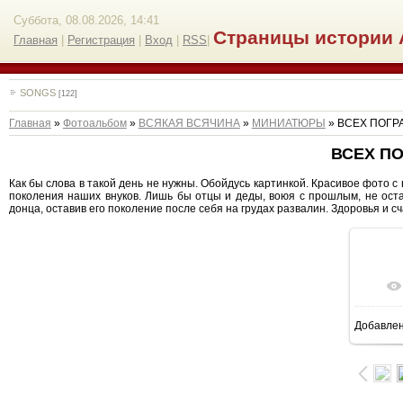
Суббота, 08.08.2026, 14:41
Страницы истории 
Главная
|
Регистрация
|
Вход
|
RSS
|
SONGS
[122]
Главная
»
Фотоальбом
»
ВСЯКАЯ ВСЯЧИНА
»
МИНИАТЮРЫ
» ВСЕХ ПОГР
ВСЕХ П
Как бы слова в такой день не нужны. Обойдусь картинкой. Красивое фото 
поколения наших внуков. Лишь бы отцы и деды, воюя с прошлым, не оста
донца, оставив его поколение после себя на грудах развалин. Здоровья и сч
Добавле