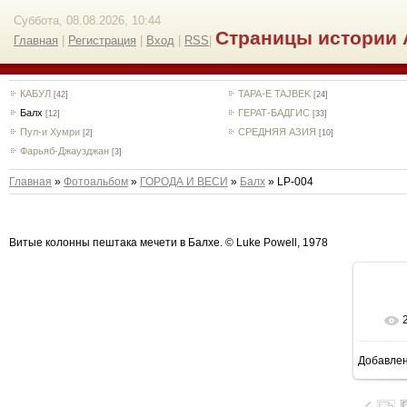
Суббота, 08.08.2026, 10:44
Страницы истории 
Главная
|
Регистрация
|
Вход
|
RSS
|
КАБУЛ
TAPA-E TAJBEK
[42]
[24]
Балх
ГЕРАТ-БАДГИС
[12]
[33]
Пул-и Хумри
СРЕДНЯЯ АЗИЯ
[2]
[10]
Фарьяб-Джаузджан
[3]
Главная
»
Фотоальбом
»
ГОРОДА И ВЕСИ
»
Балх
» LP-004
Витые колонны пештака мечети в Балхе. © Luke Powell, 1978
Добавле
7