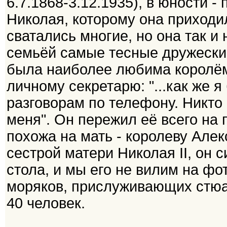
6.7.1868-3.12.1935), в юности 
Николая, которому она приходил
сватались многие, но она так и
семьёй самые тесные дружеские
была наиболее любима королём,
личному секретарю: "...как же 
разговорам по телефону. Никто 
меня". Он пережил её всего на 
похожа на мать - королеву Але
сестрой матери Николая II, он 
стола, и мы его не вилим на фо
моряков, прислуживающих стюар
40 человек.