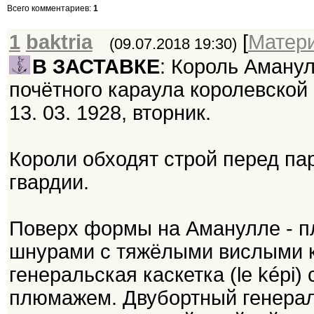
Всего комментариев
:
1
1
baktria
[
Матер
(09.07.2018 19:30)
В ЗАСТАВКЕ
: Король Аманул
почётного караула королевской г
13. 03. 1928, вторник.
Короли обходят строй перед п
гвардии.
Поверх формы на Аманулле - пл
шнурами с тяжёлыми вислыми к
генеральская каскетка (le képi)
плюмажем. Двубортный генераль