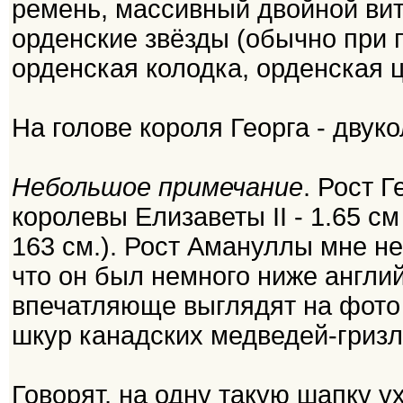
ремень, массивный двойной вит
орденские звёзды (обычно при п
орденская колодка, орденская ц
На голове короля Георга - двук
Небольшое примечание
. Рост 
королевы Елизаветы II - 1.65 см (
163 см.). Рост Амануллы мне н
что он был немного ниже англи
впечатляюще выглядят на фото 
шкур канадских медведей-гризл
Говорят, на одну такую шапку у