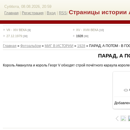
Суббота, 08.08.2026, 20:59
Страницы истории 
Главная
|
Регистрация
|
Вход
|
RSS
|
VII - XIV ВЕКА
XV - XVIII ВЕКА
[9]
[10]
27.12.1979
1928
[30]
[88]
Главная
»
Фотоальбом
»
МИГ В ИСТОРИИ
»
1928
» ПАРАД, А ПОТОМ - В Г
ПАРАД, А П
Король Аманулла и король Георг V обходят строй почётного караула королевск
Добавле
1