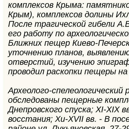
комплексов Крыма: памятнико
Крым), комплексов долины Ихл
После трагической гибели А.В
его работу по археологическ
Ближних пещер Киево-Печерс
уточнению планов, выявлению
отверстий, изучению эпиграф
проводил раскопки пещеры на 
Археолого-спелеологический р
обследованы пещерные комплек
Днепровского спуска; XI-XIX вв
восстания; Хи-XVII вв. - В посе
районе ул. Лукьяновская, 27-29 