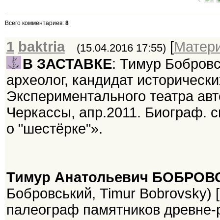
Всего комментариев
:
8
1
baktria
[
Матер
(15.04.2016 17:55)
В ЗАСТАВКЕ
: Тимур Бобровс
археолог, кандидат исторически
Экспериментального театра авт
Черкассы, апр.2011. Биограф. 
о "шестёрке"».
Тимур Анатольевич БОБРОВ
Бобровський, Timur Bobrovsky) [1
палеограф памятников древне-ру