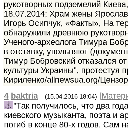
рукотворных подземелий Киева, "
18.07.2014; Храм жены Ярослава
Игорь Осипчук, «Факты», На те
обнаружили древнюю рукотворную
Ученого-археолога Тимура Бобр
в отставку, увольняют (документ,
Тимур Бобровский отказался от
культуры Украины", протестуя 
Кириленко/allnewsua.org/Цензор
4
baktria
[
Матер
(15.04.2016 18:04)
"Так получилось, что два год
киевского музыканта, поэта и а
погиб в конце 80-х годов. Сам 