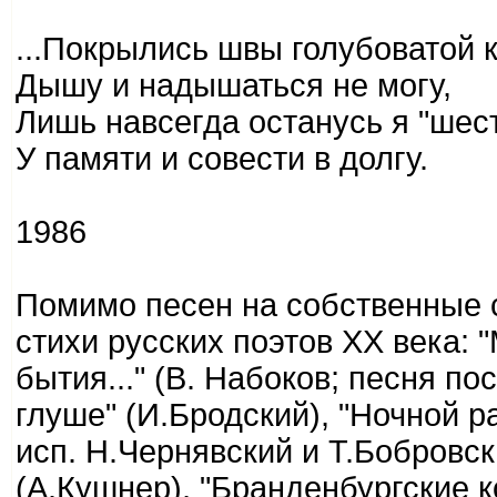
...Покрылись швы голубоватой к
Дышу и надышаться не могу,
Лишь навсегда останусь я "шест
У памяти и совести в долгу.
1986
Помимо песен на собственные с
стихи русских поэтов XX века: 
бытия..." (В. Набоков; песня по
глуше" (И.Бродский), "Ночной ра
исп. Н.Чернявский и Т.Бобровс
(А.Кушнер), "Бранденбургские кон