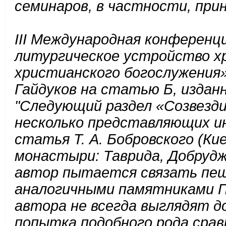
семинаров, в частности, при
III Международная конференц
литургическое устройство х
христианского богослужения».
Гайдуков на статью Б, изданн
"Следующий раздел «Созвезд
несколько представляющих и
статья Т. А. Бобровского (К
монастыри: Таврида, Добруджа
автор пытается связать пе
аналогичными памятниками П
автора не всегда выглядят 
попытка подобного рода сра