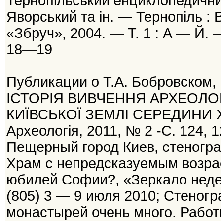
Тернопільський енциклопедичний с
Яворський та ін. — Тернопіль :
«Збруч», 2004. — Т. 1 : А — Й. 
18—19
Публикации о Т.А. Бобровском, 
ІСТОРІЯ ВИВЧЕННЯ АРХЕОЛ
КИЇВСЬКОЇ ЗЕМЛІ СЕРЕДИНИ ХІІ
Археологія, 2011, № 2 -С. 124, 
Пещерный город Киев, стенограмм
Храм с непредсказуемым возрас
юбилей Софии?, «Зеркало неде
(805) 3 — 9 июля 2010; Стеног
монастырей очень много. Работ