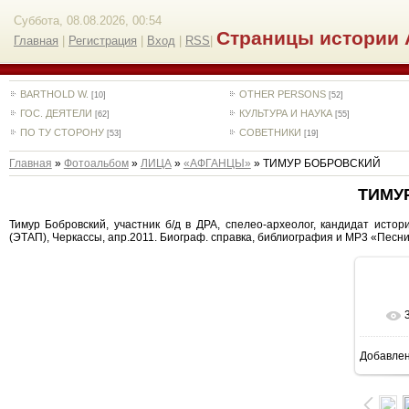
Суббота, 08.08.2026, 00:54
Страницы истории 
Главная
|
Регистрация
|
Вход
|
RSS
|
BARTHOLD W.
OTHER PERSONS
[10]
[52]
ГОС. ДЕЯТЕЛИ
КУЛЬТУРА И НАУКА
[62]
[55]
ПО ТУ СТОРОНУ
СОВЕТНИКИ
[53]
[19]
Главная
»
Фотоальбом
»
ЛИЦА
»
«АФГАНЦЫ»
» ТИМУР БОБРОВСКИЙ
ТИМУ
Тимур Бобровский, участник б/д в ДРА, спелео-археолог, кандидат истор
(ЭТАП), Черкассы, апр.2011. Биограф. справка, библиография и MP3 «Песни
Добавле
1