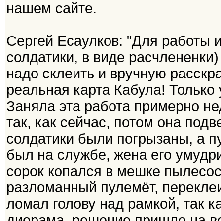
нашем сайте.
Сергей Есаулков: "Для работы 
солдатики, в виде расчлененки)
надо склеить и вручную расскра
реальная карта Кабула! Только
Заняла эта работа примерно не
так, как сейчас, потом она под
солдатики были погрызаны, а п
был на службе, жена его умудр
сорок копался в мешке пылесоса
разломанный пулемёт, перекле
ломал голову над рамкой, так ка
диорама, решение пришло на в