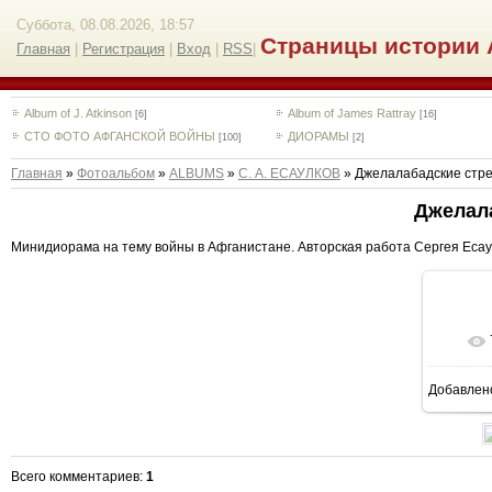
Суббота, 08.08.2026, 18:57
Страницы истории 
Главная
|
Регистрация
|
Вход
|
RSS
|
Album of J. Atkinson
Album of James Rattray
[6]
[16]
СТО ФОТО АФГАНСКОЙ ВОЙНЫ
ДИОРАМЫ
[100]
[2]
Главная
»
Фотоальбом
»
ALBUMS
»
С. А. ЕСАУЛКОВ
» Джелалабадские стр
Джелал
Минидиорама на тему войны в Афганистане. Авторская работа Сергея Есау
Добавлен
1
Всего комментариев
:
1