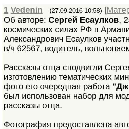
1
Vedenin
[
Мате
(27.09.2016 10:58)
Об авторе:
Сергей Есаулков
, 
космических силах РФ в Армави
Александрович Есаулков участн
в/ч 62567, водитель, вольнона
Рассказы отца сподвигли Сергея
изготовлению тематических ми
фото его очередная работа
"Дж
был использован набор для мо
рассказы отца.
Фотография предоставлена авт