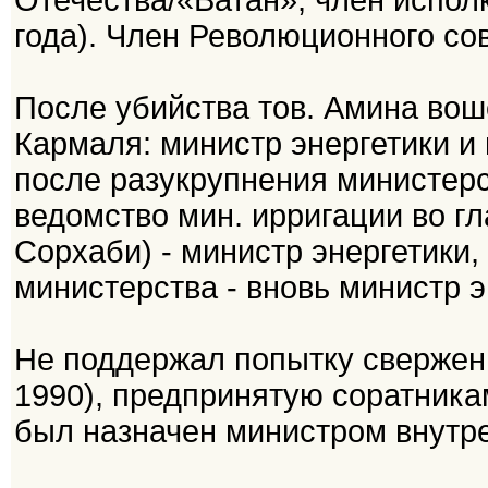
Отечества/«Ватан», член испол
года). Член Революционного сов
После убийства тов. Амина вошё
Кармаля: министр энергетики и 
после разукрупнения министерс
ведомство мин. ирригации во г
Сорхаби) - министр энергетики,
министерства - вновь министр э
Не поддержал попытку свержени
1990), предпринятую соратника
был назначен министром внутре