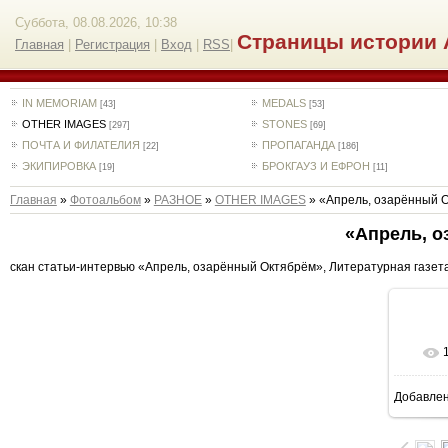
Суббота, 08.08.2026, 10:38
Страницы истории 
Главная
|
Регистрация
|
Вход
|
RSS
|
IN MEMORIAM
MEDALS
[43]
[53]
OTHER IMAGES
STONES
[297]
[69]
ПОЧТА И ФИЛАТЕЛИЯ
ПРОПАГАНДА
[22]
[186]
ЭКИПИРОВКА
БРОКГАУЗ И ЕФРОН
[19]
[11]
Главная
»
Фотоальбом
»
РАЗНОЕ
»
OTHER IMAGES
» «Апрель, озарённый 
«Апрель, 
скан статьи-интервью «Апрель, озарённый Октябрём», Литературная газета, 2
Добавле
1