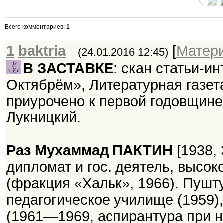
Всего комментариев
:
1
1
baktria
[
Матер
(24.01.2016 12:45)
В ЗАСТАВКЕ
: скан статьи-и
Октябрём», Литературная газета,
приурочено к первой годовщине 
Лукницкий.
Раз Мухаммад ПАКТИН
[1938, 
дипломат и гос. деятель, выс
(фракция «Хальк», 1966). Пушту
педагогическое училище (1959)
(1961—1969, аспирантура при нё