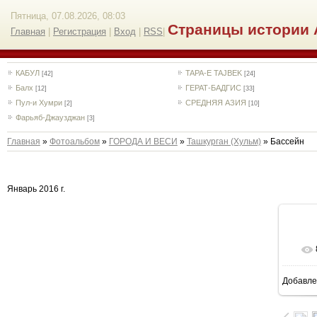
Пятница, 07.08.2026, 08:03
Страницы истории 
Главная
|
Регистрация
|
Вход
|
RSS
|
КАБУЛ
TAPA-E TAJBEK
[42]
[24]
Балх
ГЕРАТ-БАДГИС
[12]
[33]
Пул-и Хумри
СРЕДНЯЯ АЗИЯ
[2]
[10]
Фарьяб-Джаузджан
[3]
Главная
»
Фотоальбом
»
ГОРОДА И ВЕСИ
»
Ташкурган (Хульм)
» Баcсейн
Январь 2016 г.
Добавле