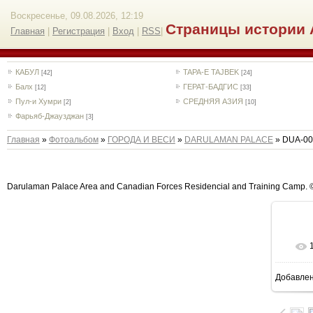
Воскресенье, 09.08.2026, 12:19
Страницы истории 
Главная
|
Регистрация
|
Вход
|
RSS
|
КАБУЛ
TAPA-E TAJBEK
[42]
[24]
Балх
ГЕРАТ-БАДГИС
[12]
[33]
Пул-и Хумри
СРЕДНЯЯ АЗИЯ
[2]
[10]
Фарьяб-Джаузджан
[3]
Главная
»
Фотоальбом
»
ГОРОДА И ВЕСИ
»
DARULAMAN PALACE
» DUA-00
Darulaman Palace Area and Canadian Forces Residencial and Training Camp. ©
Добавле
1