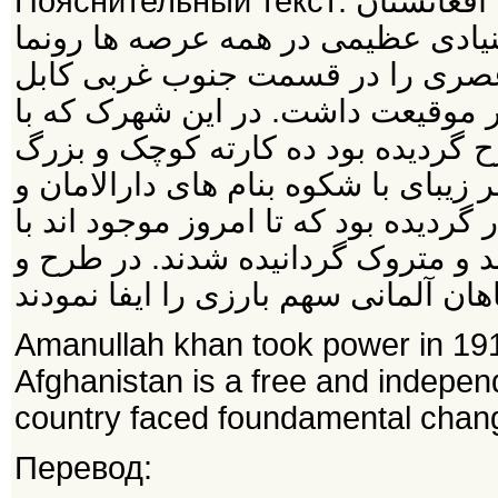
Пояснительный текст: شاه امان الله در سال 1298 بحیث شاه افغانستان
بنیادی عظیمی در همه عرصه ها رونما
و عصری را در قسمت جنوب غربی کابل
 موقیعت داشت. در این شهرک که با
ح گردیده بود ده کارته کوچک و بزرگ
بای با شکوه بنام های دارالامان و
گردیده بود که تا امروز موجود اند با
ند و متروک گردانیده شدند. در طرح و
Amanullah khan took power in 1919
Afghanistan is a free and indepen
country faced foundamental chan
Перевод: