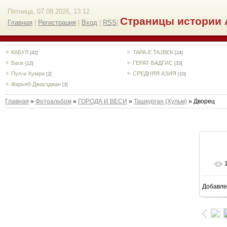
Пятница, 07.08.2026, 13:12
Страницы истории 
Главная
|
Регистрация
|
Вход
|
RSS
|
КАБУЛ
TAPA-E TAJBEK
[42]
[24]
Балх
ГЕРАТ-БАДГИС
[12]
[33]
Пул-и Хумри
СРЕДНЯЯ АЗИЯ
[2]
[10]
Фарьяб-Джаузджан
[3]
Главная
»
Фотоальбом
»
ГОРОДА И ВЕСИ
»
Ташкурган (Хульм)
» Дворец
Добавле
7