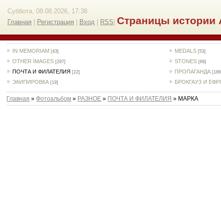
Суббота, 08.08.2026, 17:38
Страницы истории 
Главная
|
Регистрация
|
Вход
|
RSS
|
IN MEMORIAM
MEDALS
[43]
[53]
OTHER IMAGES
STONES
[297]
[69]
ПОЧТА И ФИЛАТЕЛИЯ
ПРОПАГАНДА
[22]
[186
ЭКИПИРОВКА
БРОКГАУЗ И ЕФ
[19]
Главная
»
Фотоальбом
»
РАЗНОЕ
»
ПОЧТА И ФИЛАТЕЛИЯ
» МАРКА