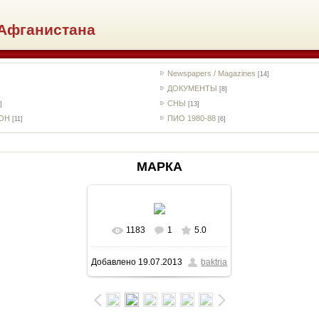
Афганистана
Newspapers / Magazines
[14]
ДОКУМЕНТЫ
[8]
СНЫ
]
[13]
РОН
ПИО 1980-88
[11]
[6]
МАРКА
1183
1
5.0
В реальном размере
Добавлено
19.07.2013
baktria
569x488
/ 78.3Kb