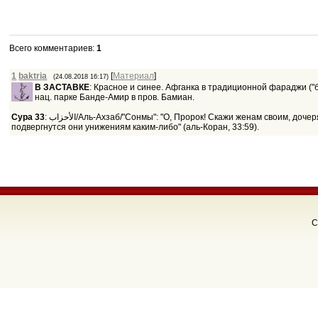
Всего комментариев
:
1
1
baktria
[
Материал
]
(24.08.2018 16:17)
В ЗАСТАВКЕ
: Красное и синее. Афганка в традиционной фараджи ("б
нац. парке Банде-Амир в пров. Бамиан.
Сура 33
: الأحزاب/Аль-Ахзаб/"Сонмы": "О, Пророк! Скажи женам своим, дочерям своим и женщинам мужчин верующих, чтобы лучше укутывались они в одеяния свои, так легче будет отличить их [от служанок и рабынь], и тогда не
подвергнутся они унижениям каким-либо" (аль-Коран, 33:59).
C