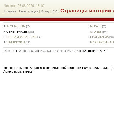
Четверг, 06.08.2026, 16:10
Страницы истории 
Главная
|
Регистрация
|
Вход
|
RSS
|
IN MEMORIAM
MEDALS
[43]
[53]
OTHER IMAGES
STONES
[297]
[69]
ПОЧТА И ФИЛАТЕЛИЯ
ПРОПАГАНДА
[22]
[186
ЭКИПИРОВКА
БРОКГАУЗ И ЕФ
[19]
Главная
»
Фотоальбом
»
РАЗНОЕ
»
OTHER IMAGES
» НА "ШПИЛЬКАХ"
Красное и синее. Афганка в традиционной фараджи ("бурка" или "чаден"),
Амир в пров. Бамиан.