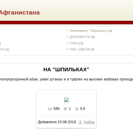
Афганистана
Newspapers / Magazines
[14]
ДОКУМЕНТЫ
[8]
СНЫ
]
[13]
РОН
ПИО 1980-88
[11]
[6]
НА "ШПИЛЬКАХ"
 полупрозрачной абая, узких штанах и в туфлях на высоких каблуках проход
586
1
0.0
В реальном размере
Добавлено
24.08.2018
baktria
1024x715
/ 210.0Kb