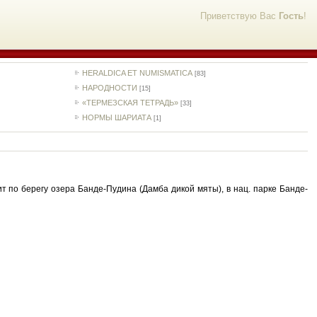
Приветствую Вас
Гость
!
HERALDICA ET NUMISMATICA
[83]
НАРОДНОСТИ
[15]
«ТЕРМЕЗСКАЯ ТЕТРАДЬ»
[33]
НОРМЫ ШАРИАТА
[1]
ит по берегу озера Банде-Пудина (Дамба дикой мяты), в нац. парке Банде-