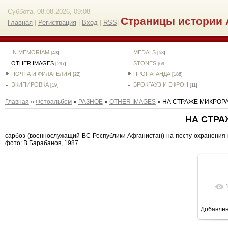
Суббота, 08.08.2026, 09:08
Страницы истории 
Главная
|
Регистрация
|
Вход
|
RSS
|
IN MEMORIAM
MEDALS
[43]
[53]
OTHER IMAGES
STONES
[297]
[69]
ПОЧТА И ФИЛАТЕЛИЯ
ПРОПАГАНДА
[22]
[186]
ЭКИПИРОВКА
БРОКГАУЗ И ЕФРОН
[19]
[11]
Главная
»
Фотоальбом
»
РАЗНОЕ
»
OTHER IMAGES
» НА СТРАЖЕ МИКРОР
НА СТРА
сарбоз (военнослужащий ВС Республики Афганистан) на посту охранения в 
фото: В.Барабанов, 1987
Добавле
5