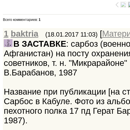
Всего комментариев
:
1
1
baktria
[
Матер
(18.01.2017 11:03)
В ЗАСТАВКЕ
: сарбоз (воен
Афганистан) на посту охранения
советников, т. н. "Микрарайоне"
В.Барабанов, 1987
Название при публикации [на ст
Сарбос в Кабуле. Фото из альб
пехотного полка 17 пд Герат Б
1987).