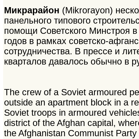
Микрарайон
(Mikrorayon) неск
панельного типового строитель
помощи Советского Минстроя в 
годов в рамках советско-афган
сотрудничества. В прессе и лит
кварталов давалось обычно в р
The crew of a Soviet armoured pers
outside an apartment block in a re
Soviet troops in armoured vehicles
district of the Afghan capital, wh
the Afghanistan Communist Party 