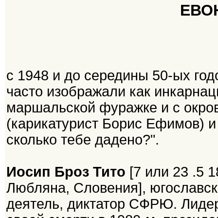
ЕВО
с 1948 и до середины 50-ых год
часто изображали как инкарнац
маршальской фуражке и с окро
(карикатурист Борис Ефимов) и 
сколько тебе дадено?".
Иосип Броз Тито
[7 или 23 .5 
Любляна, Словения], югославс
деятель, диктатор СФРЮ. Лидер