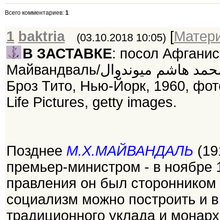
Всего комментариев
:
1
1
baktria
[
Матер
(03.10.2018 10:05)
В ЗАСТАВКЕ
: посол Афган
Майвандваль/محمد هاشم میوندوال‎; и президент СФРЮ маршал Йосип
Броз Тито, Нью-Йорк, 1960, фото
Life Pictures, getty images.
Позднее
М.Х.МАЙВАНДАЛЬ
(19
премьер-министром - в ноябре 19
правления он был сторонником 
социализм можно построить и в
традиционного уклада и монарх