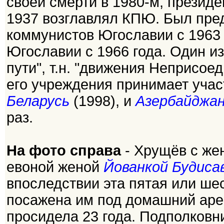
своей смерти в 1980-м, президе
1937 возглавлял КПЮ. Был пре
коммунистов Югославии с 1963
Югославии с 1966 года. Один из
пути", т.н. "движения Неприсое
его учреждения принимает учас
Беларусь
(1998), и
Азербайджа
раз.
На фото справа
- Хрущёв с жен
евоной женой
Йованкой Будиса
впоследствии эта пятая или ше
посажена им под домашний арес
просидела 23 года. Подполковн