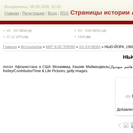
Воскресенье, 09.08.2026, 02:02
Страницы истории 
Главная
|
Регистрация
|
Вход
|
RSS
|
VII - XIV ВЕКА
XV - XVIII ВЕКА
[9]
[10]
27.12.1979
1928
[30]
[88]
Главная
»
Фотоальбом
»
МИГ В ИСТОРИИ
»
ХХ-XXI ВЕКА
» НЬЮ-ЙОРК, 196
НЬЮ
посол Афганистана в США Мохаммад Хашим Майвандваль/محمد هاشم میوندوال‎; и президент СФРЮ маршал Йосип Броз Тито, Нью-Йорк, 1960, фото: Robert W.
Kelley/Contributor/Time & Life Pictures, getty images.
Добавле
4