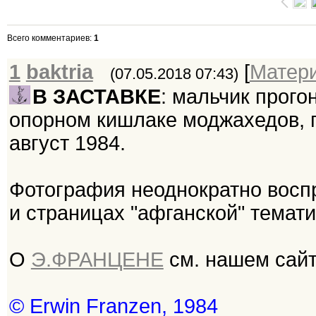
Всего комментариев
:
1
1
baktria
[
Матер
(07.05.2018 07:43)
В ЗАСТАВКЕ
: мальчик прого
опорном кишлаке моджахедов, пр
август 1984.
Фотография неоднократно вос
и страницах "афганской" темат
О
Э.ФРАНЦЕНЕ
см. нашем сай
© Erwin Franzen, 1984