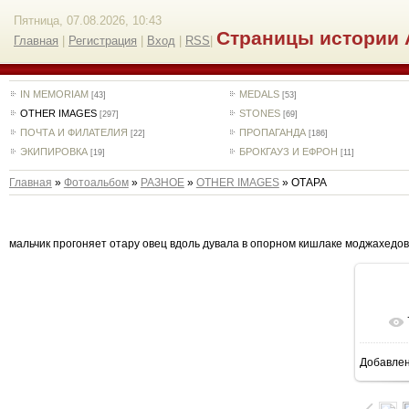
Пятница, 07.08.2026, 10:43
Страницы истории 
Главная
|
Регистрация
|
Вход
|
RSS
|
IN MEMORIAM
MEDALS
[43]
[53]
OTHER IMAGES
STONES
[297]
[69]
ПОЧТА И ФИЛАТЕЛИЯ
ПРОПАГАНДА
[22]
[186]
ЭКИПИРОВКА
БРОКГАУЗ И ЕФРОН
[19]
[11]
Главная
»
Фотоальбом
»
РАЗНОЕ
»
OTHER IMAGES
» ОТАРА
мальчик прогоняет отару овец вдоль дувала в опорном кишлаке моджахедов, п
Добавле
8