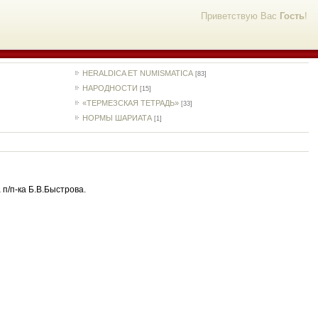
Приветствую Вас
Гость
!
HERALDICA ET NUMISMATICA
[83]
НАРОДНОСТИ
[15]
«ТЕРМЕЗСКАЯ ТЕТРАДЬ»
[33]
НОРМЫ ШАРИАТА
[1]
 п/п-ка Б.В.Быстрова.