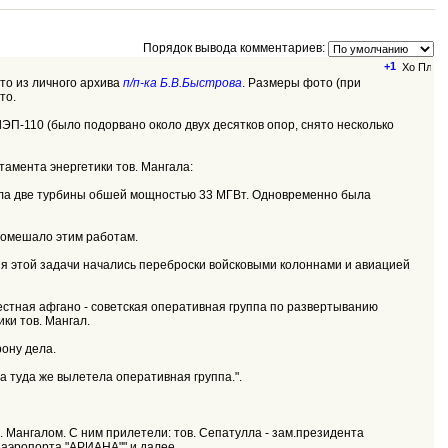
Порядок вывода комментариев:
+1
ото из личного архива
п/п-ка Б.В.Быстрова
. Размеры фото (при
то.
ЭП-110 (было подорвано около двух десятков опор, снято несколько
тамента энергетики тов. Мангала:
вила две турбины обшей мощностью 33 МГВт. Одновременно была
помешало этим работам.
ия этой задачи начались переброски войсковыми колоннами и авиацией
естная афгано - советская оперативная группа по развертыванию
ки тов. Мангал.
рону дела.
а туда же вылетела оперативная группа.".
. Мангалом. С ним прилетели: тов. Сепатулла - зам.президента
е аэропорта "АРИАНА"" и далее.