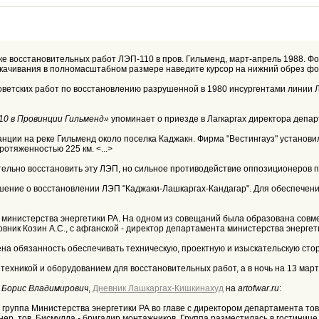
стке восстановительных работ ЛЭП-110 в пров. Гильменд, март-апрель 1988. Ф
 скачивания в полномасштабном размере наведите курсор на нижний обрез фо
оветских работ по восстановлению разрушенной в 1980 инсургентами линии Л
10 в Провинции Гильменд»
упоминает о приезде в Лагкаргах директора депар
анции на реке Гильменд около поселка Каджакн. Фирма "Вестингауз" устано
отяженностью 225 км. <...>
тельно восстановить эту ЛЭП, но сильное противодействие оппозиционеров 
ешение о восстановлении ЛЭП "Каджаки-Лашкаргах-Кандагар". Для обеспечен
т министерства энергетики РА. На одном из совещаний была образована совм
вник Козин А.С., с афганской - директор департамента министерства энергети
ена обязанность обеспечивать техническую, проектную и изыскательскую сто
 техникой и оборудованием для восстановительных работ, а в ночь на 13 март
 Борис Владимирович
,
Дневник Лашкаргах-Кишкинахуд
на
artofwar.ru
:
 группа Министерства энергетики РА во главе с директором департамента тов
женер, тов. Бисмулла - бригадир монтажников. Группа разместилась в гостиниц