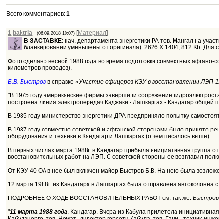
Всего комментариев
:
1
1
baktria
[
Материал
]
(06.09.2018 10:07)
В ЗАСТАВКЕ
: нач. департамента энергетики РА тов. Мангал на уча
бланкировании уменьшены от оригинала): 2626 Х 1404; 812 Kb. Для
Фото сделано весной 1988 года во время подготовки совместных афгано-с
километров проводов).
Б.В. Быстров
в справке
«Участие офицеров КЭУ в восстановлении ЛЭП-1
"В 1975 году американские фирмы завершили сооружение гидроэлектрост
построена линия электропередач Каджаки - Лашкаргах - Кандагар общей пр
В 1985 году министерство энергетики ДРА предприняло попытку самостоя
В 1987 году совместно советской и афганской сторонами было принято р
оборудования и техники в Кандагар и Лашкаргах (о чем писалось выше).
В первых числах марта 1988г. в Кандагар прибыла инициативная группа о
восстановительных работ на ЛЭП. С советской стороны ее возглавил полко
От КЭУ 40 OA в нее был включен майор Быстров Б.В. На него была возлож
12 марта 1988г. из Кандагара в Лашкаргах была отправлена автоколонна с
ПОДРОБНЕЕ О ХОДЕ ВОССТАНОВИТЕЛЬНЫХ РАБОТ см. так же:
Быстров
"
11 марта 1988 года
. Кандагар. Вчера из Кабула прилетела инициативная
Кабулэнерго, тов. Немат- директор горсети Кабула, тов. Гани - техник-ин