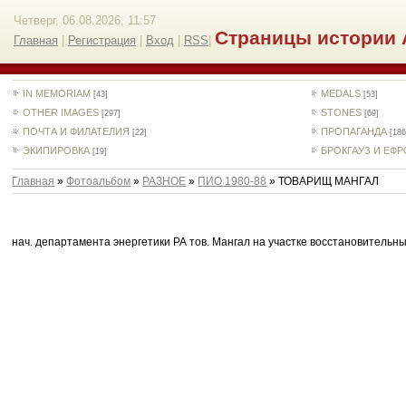
Четверг, 06.08.2026, 11:57
Страницы истории 
Главная
|
Регистрация
|
Вход
|
RSS
|
IN MEMORIAM
MEDALS
[43]
[53]
OTHER IMAGES
STONES
[297]
[69]
ПОЧТА И ФИЛАТЕЛИЯ
ПРОПАГАНДА
[22]
[186
ЭКИПИРОВКА
БРОКГАУЗ И ЕФ
[19]
Главная
»
Фотоальбом
»
РАЗНОЕ
»
ПИО 1980-88
» ТОВАРИЩ МАНГАЛ
нач. департамента энергетики РА тов. Мангал на участке восстановительны