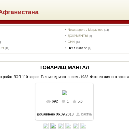
Афганистана
Newspapers / Magazines
[14]
ДОКУМЕНТЫ
[8]
СНЫ
]
[13]
РОН
ПИО 1980-88
[11]
[6]
ТОВАРИЩ МАНГАЛ
х работ ЛЭП-110 в пров. Гильменд, март-апрель 1988. Фото из личного архива
692
1
5.0
В реальном размере
Добавлено
06.09.2018
baktria
2626x1404
/ 812.1Kb