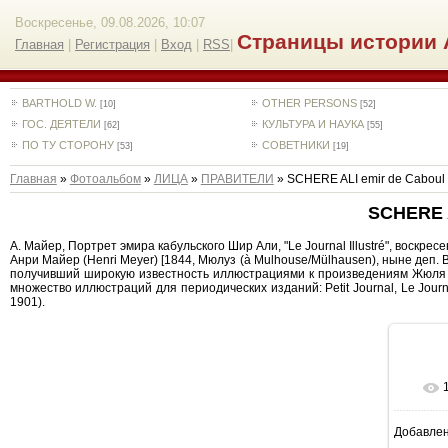
Воскресенье, 09.08.2026, 10:07
Страницы истории 
Главная
|
Регистрация
|
Вход
|
RSS
|
BARTHOLD W.
OTHER PERSONS
[10]
[52]
ГОС. ДЕЯТЕЛИ
КУЛЬТУРА И НАУКА
[62]
[55]
ПО ТУ СТОРОНУ
СОВЕТНИКИ
[53]
[19]
Главная
»
Фотоальбом
»
ЛИЦА
»
ПРАВИТЕЛИ
» SCHERE ALI emir de Caboul
SCHERE A
А. Майер, Портрет эмира кабульского Шир Али, "Le Journal Illustré", воскресен
Анри Майер (Henri Meyer) [1844, Мюлуз (à Mulhouse/Mülhausen), ныне деп.
получивший широкую известность иллюстрациями к произведениям Жюля 
множество иллюстраций для периодических изданий: Petit Journal, Le Journal 
1901).
Добавле
10