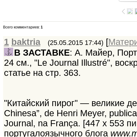
Всего комментариев
:
1
1
baktria
[
Матер
(25.05.2015 17:44)
В ЗАСТАВКЕ
: А. Майер, Пор
24 см., "Le Journal Illustré", вос
статье на стр. 363.
"Китайский пирог" — великие де
Chinesa”, de Henri Meyer, publica
Journal, na França. [447 x 553 п
португалоязычного блога
www.m