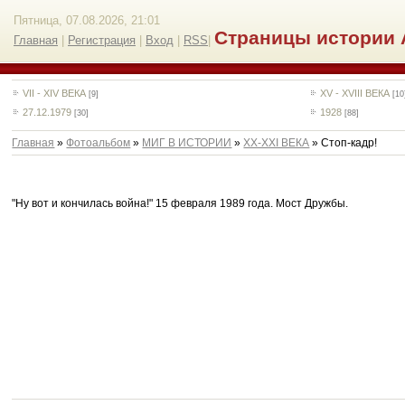
Пятница, 07.08.2026, 21:01
Страницы истории 
Главная
|
Регистрация
|
Вход
|
RSS
|
VII - XIV ВЕКА
XV - XVIII ВЕКА
[9]
[10
27.12.1979
1928
[30]
[88]
Главная
»
Фотоальбом
»
МИГ В ИСТОРИИ
»
ХХ-XXI ВЕКА
» Стоп-кадр!
"Ну вот и кончилась война!" 15 февраля 1989 года. Мост Дружбы.