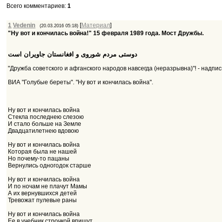
Всего комментариев
:
1
1
Vedenin
[
Материал
]
(20.03.2016 05:18)
"Ну вот и кончилась война!" 15 февраля 1989 года. Мост Дружбы.
دوستی مردم شوروی و افغانستان جاویران است
"Дружба советского и афганского народов навсегда (неразрывна)"! - надпи
ВИА "Голубые береты". "Ну вот и кончилась война".
Ну вот и кончилась война
Стекла последнею слезою
И стало больше на Земле
Двадцатилетнею вдовою
Ну вот и кончилась война
Которая была не нашей
Но почему-то пацаны
Вернулись одногодок старше
Ну вот и кончилась война
И по ночам не плачут Мамы
А их вернувшихся детей
Тревожат пулевые раны
Ну вот и кончилась война
Ее в учебник строчкой впишут