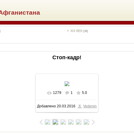
Афганистана
XIX ВЕК
]
[38]
Стоп-кадр!
1279
1
5.0
В реальном размере
Добавлено
20.03.2016
Vedenin
800x546
/ 96.6Kb