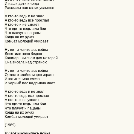
И наши дети иногда
Рассказы пап своих услышат
А кто-то ведь и не знал
А кто-то ведь все проспал
А кто-то и не узнает
Что где-то ведь шли бои
Что плачут и пацаны
Когда на их руках
Комбат молодой умирает
Ну вот и кончилась война
Десятилетнею бедою
Кошмарным сном для матерей
Она висела над страною
Ну вот и кончилась война
Оркестр скобно марш играет
И катится моя слеза
И черный пес надрывно лает
А кто-то ведь и не знал
А кто-то ведь все проспал
А кто-то и не узнает
Что где-то ведь шли бои
Что плачут и пацаны
Когда на их руках
Комбат молодой умирает
(1989)
Н
у вот и кончилась война...