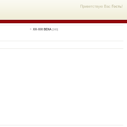
Приветствую Вас
Гость
!
ХХ-XXI ВЕКА
[243]