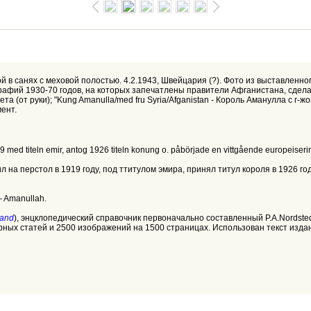
ой в санях с меховой полостью. 4.2.1943, Швейцария (?). Фото из выставленн
отографий 1930-70 годов, на которых запечатлены правители Афганистана, с
а (от руки); "Kung Amanulla/med fru Syria/Afganistan - Король Аманулла с г
ент.
19 med titeln emir, antog 1926 titeln konung o. påbörjade en vittgående europeiserin
л на перстол в 1919 году, под ттитулом эмира, принял титул короля в 1926 г
 — Amanullah.
band
), энцклопедический справочник первоначально составленный P.A.Nordst
варных статей и 2500 изображений на 1500 страницах. Использован текст изда