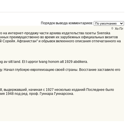
Порядок вывода комментариев:
0
ого на интернет-продажу части архива издательства газеты Svenska
деланных преимущественно во время их зарубежных официальных визитов
-жой Сорейя. Афганистан" и обрывок вклеенного описания отпечатанного на
g av sitt land. Et t uppror tvang honom att 1929 abdikera.
оду. Начал глубокую европеизацию своей страны. Восстание заставило его
edt, выдержавший, начиная с 1927 несколько изданий Последнее было
ния 1948 под ред. проф. Гуннара Гуннарсона.