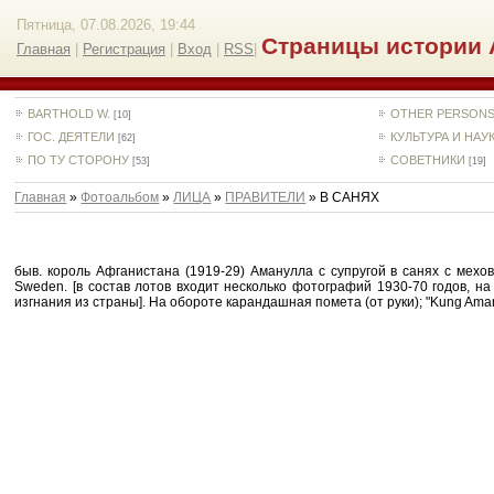
Пятница, 07.08.2026, 19:44
Страницы истории 
Главная
|
Регистрация
|
Вход
|
RSS
|
BARTHOLD W.
OTHER PERSON
[10]
ГОС. ДЕЯТЕЛИ
КУЛЬТУРА И НАУ
[62]
ПО ТУ СТОРОНУ
СОВЕТНИКИ
[53]
[19]
Главная
»
Фотоальбом
»
ЛИЦА
»
ПРАВИТЕЛИ
» В САНЯХ
быв. король Афганистана (1919-29) Аманулла с супругой в санях с мехов
Sweden. [в состав лотов входит несколько фотографий 1930-70 годов,
изгнания из страны]. На обороте карандашная помета (от руки); "Kung Amanu