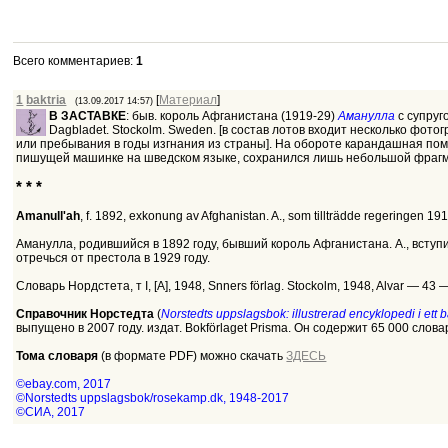
Всего комментариев
:
1
1
baktria
[
Материал
]
(13.09.2017 14:57)
В ЗАСТАВКЕ
: быв. король Афганистана (1919-29)
Аманулла
с супруг
Dagbladet. Stockolm. Sweden. [в состав лотов входит несколько ф
или пребывания в годы изгнания из страны]. На обороте карандашная помет
пишущей машинке на шведском языке, сохранился лишь небольшой фрагм
* * *
Amanull'ah
, f. 1892, exkonung av Afghanistan. A., som tillträdde regeringen 19
Аманулла, родившийся в 1892 году, бывший король Афганистана. А., вступи
отречься от престола в 1929 году.
Словарь Нордстета, т I, [А], 1948, Snners förlag. Stockolm, 1948, Alvar — 43
Справочник Норстедта
(
Norstedts uppslagsbok: illustrerad encyklopedi i ett 
выпущено в 2007 году. издат. Bokförlaget Prisma. Он содержит 65 000 сло
Тома словаря
(в формате PDF) можно скачать
ЗДЕСЬ
©ebay.com, 2017
©Norstedts uppslagsbok/rosekamp.dk, 1948-2017
©СИА, 2017