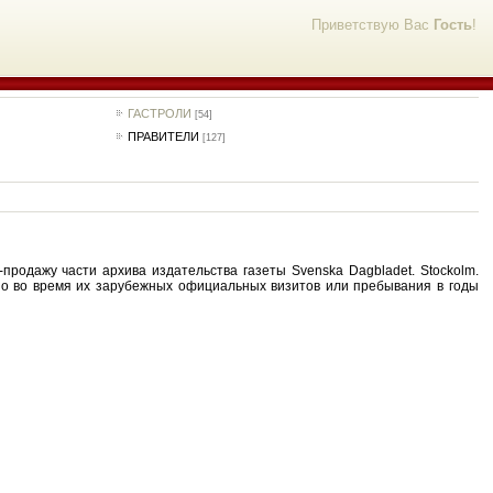
Приветствую Вас
Гость
!
ГАСТРОЛИ
[54]
ПРАВИТЕЛИ
[127]
-продажу части архива издательства газеты Svenska Dagbladet. Stockolm.
но во время их зарубежных официальных визитов или пребывания в годы