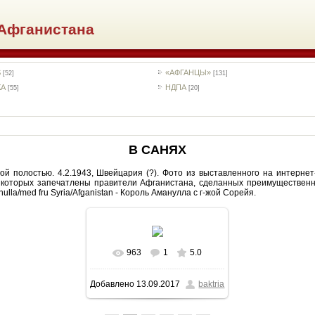
Афганистана
S
«АФГАНЦЫ»
[52]
[131]
КА
НДПА
[55]
[20]
В САНЯХ
ой полостью. 4.2.1943, Швейцария (?). Фото из выставленного на интернет
 на которых запечатлены правители Афганистана, сделанных преимуществен
lla/med fru Syria/Afganistan - Король Аманулла с г-жой Сорейя.
963
1
5.0
В реальном размере
Добавлено
13.09.2017
baktria
651x1000
/ 66.1Kb