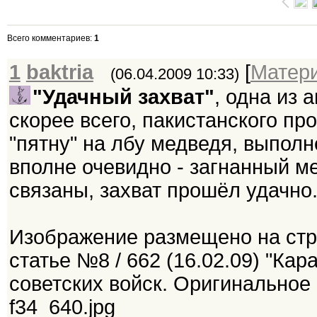
Всего комментариев
:
1
1
baktria
[
Матер
(06.04.2009 10:33)
"Удачный захват"
, одна из 
скорее всего, пакистанского пр
"пятну" на лбу медведя, выпол
вполне очевидно - загнанный ме
связаны, захват прошёл удачно
Изображение размещено на ст
статье №8 / 662 (16.02.09) "Ка
советских войск. Оригинальное
f34_640.jpg