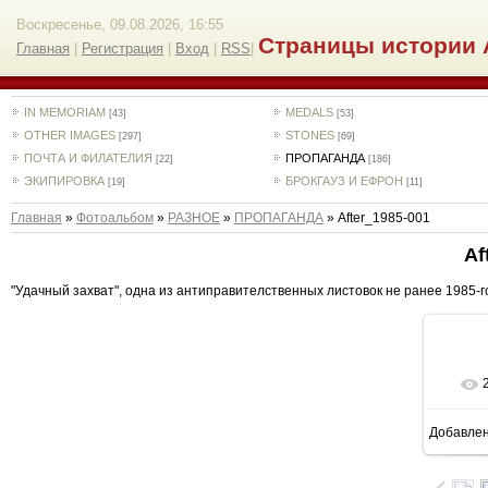
Воскресенье, 09.08.2026, 16:55
Страницы истории 
Главная
|
Регистрация
|
Вход
|
RSS
|
IN MEMORIAM
MEDALS
[43]
[53]
OTHER IMAGES
STONES
[297]
[69]
ПОЧТА И ФИЛАТЕЛИЯ
ПРОПАГАНДА
[22]
[186]
ЭКИПИРОВКА
БРОКГАУЗ И ЕФРОН
[19]
[11]
Главная
»
Фотоальбом
»
РАЗНОЕ
»
ПРОПАГАНДА
» After_1985-001
Af
"Удачный захват", одна из антиправителственных листовок не ранее 1985-го
Добавле
4