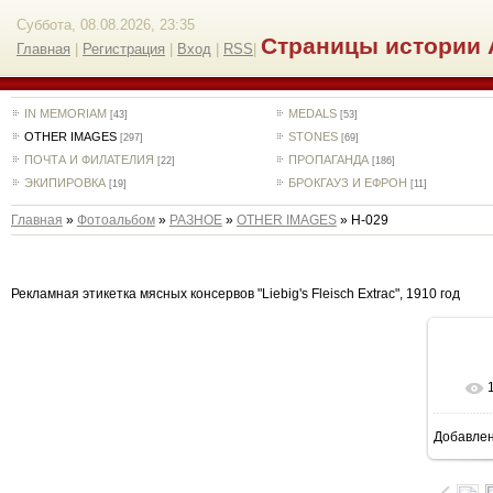
Суббота, 08.08.2026, 23:35
Страницы истории 
Главная
|
Регистрация
|
Вход
|
RSS
|
IN MEMORIAM
MEDALS
[43]
[53]
OTHER IMAGES
STONES
[297]
[69]
ПОЧТА И ФИЛАТЕЛИЯ
ПРОПАГАНДА
[22]
[186]
ЭКИПИРОВКА
БРОКГАУЗ И ЕФРОН
[19]
[11]
Главная
»
Фотоальбом
»
РАЗНОЕ
»
OTHER IMAGES
» H-029
Рекламная этикетка мясных консервов "Liebig's Fleisch Extrac", 1910 год
Добавле