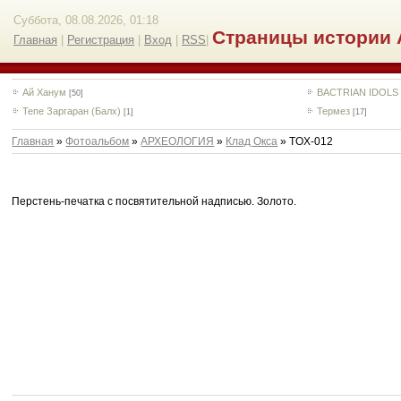
Суббота, 08.08.2026, 01:18
Страницы истории 
Главная
|
Регистрация
|
Вход
|
RSS
|
Ай Ханум
BACTRIAN IDOLS
[50]
Тепе Заргаран (Балх)
Термез
[1]
[17]
Главная
»
Фотоальбом
»
АРХЕОЛОГИЯ
»
Клад Окса
» TOX-012
Перстень-печатка с посвятительной надписью. Золото.