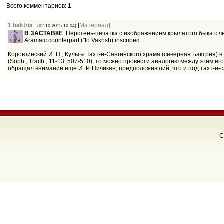
Всего комментариев
:
1
1
baktria
[
Материал
]
(02.10.2015 10:04)
В ЗАСТАВКЕ
: Перстень-печатка с изображением крылатого быка с че
Aramaic counterpart ("to Vakhsh) inscribed.
Коровчинский И. Н., Культы Тахт-и-Сангинского храма (северная Бактрия) в I
(Soph., Trach., 11-13, 507-510), то можно провести аналогию между этим 
обращал внимание еще И. Р. Пичикян, предположивший, что и под тахт-и-с
C