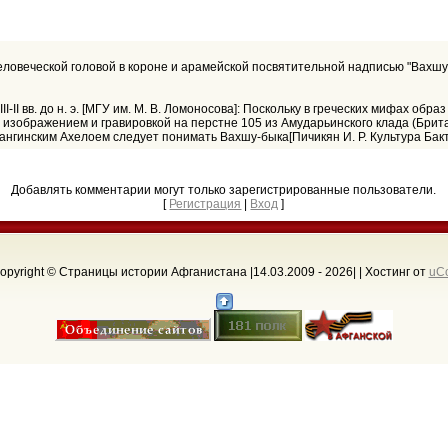
ловеческой головой в короне и арамейской посвятительной надписью "Вахшу". З
II-II вв. до н. э. [МГУ им. М. В. Ломоносова]: Поскольку в греческих мифах об
его изображением и гравировкой на перстне 105 из Амударьинского клада (Брит
ангинским Ахелоем следует понимать Вахшу-быка[Пичикян И. Р. Культура Бактр
Добавлять комментарии могут только зарегистрированные пользователи.
[
Регистрация
|
Вход
]
opyright © Страницы истории Афганистана |14.03.2009 - 2026
| |
Хостинг от
uC