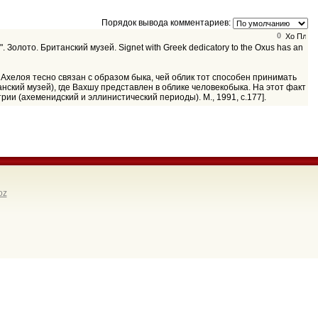
Порядок вывода комментариев:
0
олото. Британский музей. Signet with Greek dedicatory to the Oxus has an
раз Ахелоя тесно связан с образом быка, чей облик тот способен принимать
анский музей), где Вахшу представлен в облике человекобыка. На этот факт
ии (ахеменидский и эллинистический периоды). М., 1991, с.177].
oz