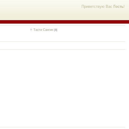
Приветствую Вас
Гость
!
Тахти Сангин
[8]