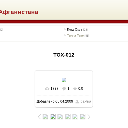
Афганистана
Клад Окса
[9]
[24]
Тилля Тепе
[51]
TOX-012
1737
1
0.0
В реальном размере
Добавлено
05.04.2009
baktria
457x692
/ 48.4Kb