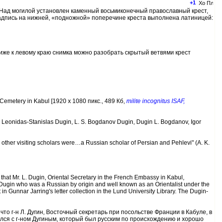
+1
-2. Над могилой установлен каменный восьмиконечный православный крест,
адпись на нижней, «подножной» поперечине креста выполнена латиницей:
лиже к левому краю снимка можно разобрать скрытый ветвями крест
emetery in Kabul [1920 x 1080 пикс., 489 Кб,
milite incognitus ISAF,
idas-Stanislas Dugin, L. S. Bogdanov Dugin, Dugin L. Bogdanov, Igor
r visiting scholars were…a Russian scholar of Persian and Pehlevi" (A. K.
at Mr. L. Dugin, Oriental Secretary in the French Embassy in Kabul,
 Dugin who was a Russian by origin and well known as an Orientalist under the
 Gunnar Jarring's letter collection in the Lund University Library. The Dugin-
то г-н Л. Дугин, Восточный секретарь при посольстве Франции в Кабуле, в
ался с г-ном Дугиным, который был русским по происхождению и хорошо