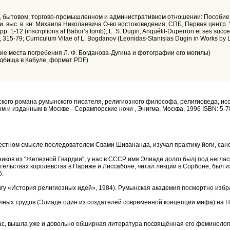
м, бытовом, торгово-промышленном и административном отношении: Пособие д
выс. в. кн. Михаила Николаевича О-во востоковедения, СПБ, Первая центр. "Во
 1-12 (inscriptions at Bābor’s tomb); L. S. Dugin, Anquétil-Duperron et ses succes
42, 315-79; Curriculum Vitae of L. Bogdanov (Leonidas-Stanislas Dugin in Works b
ие места погребения Л. Ф. Богданова-Дугина и фотографии его могилы)
дбища в Кабуле, формат PDF)
ческого романа румынского писателя, религиозного философа, религиоведа, 
ом и изданным в Москве - Серампорские ночи , Энигма, Москва, 1996 ISBN: 5-7
естном смысле последователем Свами Шивананда, изучал практику йоги, санск
ов из "Железной Гвардии", у нас в СССР имя Элиаде долго былj под негласны
тельствах королевства в Париже и Лиссабоне, читал лекции в Сорбоне, был и
6.
игу «История религиозных идей», 1984). Румынская академия посмертно избра
научных трудов (Элиаде один из создателей современной концепции мифа) н
нас, вышла уже и довольно обширная литература посвящённая его феминолог