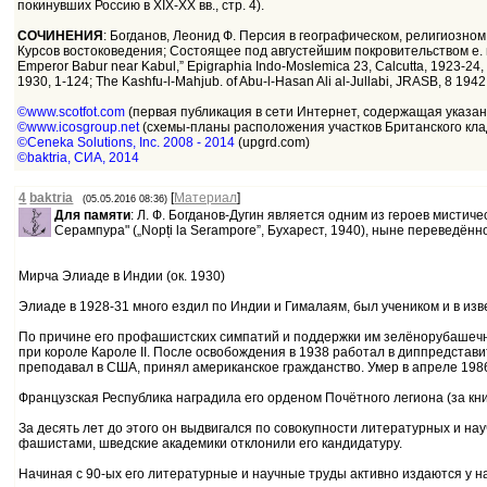
покинувших Россию в XIX-ХХ вв., стр. 4).
СОЧИНЕНИЯ
: Богданов, Леонид Ф. Персия в географическом, религиозно
Курсов востоковедения; Состоящее под августейшим покровительством е. и. 
Emperor Babur near Kabul,” Epigraphia Indo-Moslemica 23, Calcutta, 1923-24, pp.
1930, 1-124; The Kashfu-l-Mahjub. of Abu-l-Hasan Ali al-Jullabi, JRASB, 8 19
©www.scotfot.com
(первая публикация в сети Интернет, содержащая указан
©www.icosgroup.net
(схемы-планы расположения участков Британского кла
©Ceneka Solutions, Inc. 2008 - 2014
(upgrd.com)
©baktria, СИА, 2014
4
baktria
[
Материал
]
(05.05.2016 08:36)
Для памяти
: Л. Ф. Богданов-Дугин является одним из героев мисти
Серампура" („Nopți la Serampore”, Бухарест, 1940), ныне переведённ
Мирча Элиаде в Индии (ок. 1930)
Элиаде в 1928-31 много ездил по Индии и Гималаям, был учеником и в изв
По причине его профашистских симпатий и поддержки им зелёнорубашечник
при короле Кароле II. После освобождения в 1938 работал в диппредстави
преподавал в США, принял американское гражданство. Умер в апреле 198
Французская Республика наградила его орденом Почётного легиона (за кн
За десять лет до этого он выдвигался по совокупности литературных и 
фашистами, шведские академики отклонили его кандидатуру.
Начиная с 90-ых его литературные и научные труды активно издаются у 