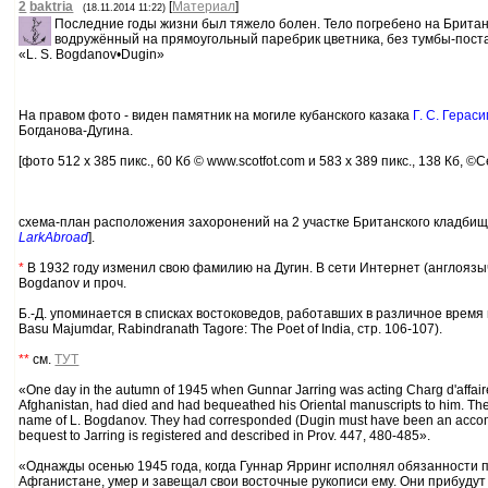
2
baktria
[
Материал
]
(18.11.2014 11:22)
Последние годы жизни был тяжело болен. Тело погребено на Британ
водружённый на прямоугольный паребрик цветника, без тумбы-пост
«L. S. Bogdanov•Dugin»
На правом фото - виден памятник на могиле кубанского казака
Г. С. Герас
Богданова-Дугина.
[фото 512 x 385 пикс., 60 Кб © www.scotfot.com и 583 x 389 пикс., 138 Кб, ©Ce
схема-план расположения захоронений на 2 участке Британского кладбища в 
LarkAbroad
].
*
В 1932 году изменил свою фамилию на Дугин. В сети Интернет (англоязычн
Bogdanov и проч.
Б.-Д. упоминается в списках востоковедов, работавших в различное время в 
Basu Majumdar, Rabindranath Tagore: The Poet of India, стр. 106-107).
**
см.
ТУТ
«One day in the autumn of 1945 when Gunnar Jarring was acting Charg d'affaire
Afghanistan, had died and had bequeathed his Oriental manuscripts to him. The
name of L. Bogdanov. They had corresponded (Dugin must have been an accomplishe
bequest to Jarring is registered and described in Prov. 447, 480-485».
«Однажды осенью 1945 года, когда Гуннар Ярринг исполнял обязанности по
Афганистане, умер и завещал свои восточные рукописи ему. Они прибудут