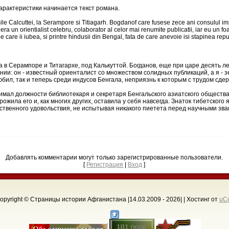
характеристики начинается текст романа.
le Calcuttei, la Serampore si Titiagarh. Bogdanof care fusese zece ani consulul imp
 era un orientialist celebru, colaborator al celor mai renumite publicatii, iar eu un 
 care ii iubea, si printre hindusii din Bengal, fata de care anevoie isi stapinea repu
 в Серампоре и Титагархе, под Калькуттой. Богданов, еще при царе десять л
нии: он - известный ориенталист со множеством солидных публикаций, а я -
бил, так и теперь среди индусов Бенгала, неприязнь к которым с трудом сде
имал должности библиотекаря и секретаря Бенгальского азиатского общества
жила его и, как многих других, оставила у себя навсегда. Знаток тибетского 
обственного удовольствия, не испытывая никакого пиетета перед научными з
Добавлять комментарии могут только зарегистрированные пользователи.
[
Регистрация
|
Вход
]
opyright © Страницы истории Афганистана |14.03.2009 - 2026
| |
Хостинг от
uC