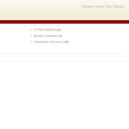
Приветствую Вас
Гость
!
OTHER AREAS
[49]
Мазар-и Шариф
[35]
Ташкурган (Хульм)
[168]