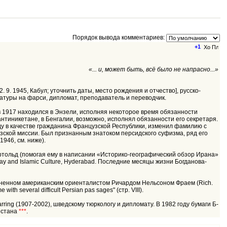
Порядок вывода комментариев:
+1
«... и, может быть, всё было не напрасно...»
. 9. 1945, Кабул; уточнить даты, место рождения и отчество], русско-
ратуры на фарси, дипломат, преподаватель и переводчик.
 в 1917 находился в Энзели, исполняя некоторое время обязанности
антиникетане, в Бенгалии, возможно, исполнял обязанности его секретаря.
ду в качестве гражданина Французской Республики, изменил фамилию с
цузской миссии. Был признанным знатоком персидского суфизма, ряд его
946, см. ниже).
артольд (помогая ему в написании «Историко-географический обзор Ирана»
mbay and Islamic Culture, Hyderabad. Последние месяцы жизни Богданова-
выполненном американским ориенталистом Ричардом Нельсоном Фраем (Rich.
h several difficult Persian pas sages" (стр. VIII).
arring (1907-2002), шведскому тюркологу и дипломату. В 1982 году бумаги Б-
кестана
***
.