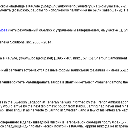
ском кладбище в Кабуле (
Sherpur Cantonment Cemetery
), на 2-ом участке, 7
амента (возможно, работы по исполнению памятника не были завершены). Н
имова
(четырёхугольный обелиск с утраченным завершением, на участке 1), б
neka Solutions, Inc. 2008 - 2014].
Кабуле, (©www.icosgroup.net) [1095 x 405 пикс., 57 Кб], Sherpur Cantonment C
ый сегмент) встречаются разные формы написания фамилии и имени Б.-Д,: Leon
университете Рабиндраната Тагора в Шантиникетане: " Prominent among the othe
s in the Swedish Legation at Teheran he was informed by the French Ambassador th
y would arrive by the next diplomatic pouch from Kabul. Jarring had never met Mr.
d linguist as he wrote to Jarring in Swedish), and a few of his letters are kept in
веренного в делах шведской миссии в Тегеране, он сообщил послу Франции, ч
 со следующей дипломатической почтой из Кабула. Ярринг никогда не встреч