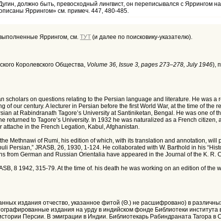
Дугин, должно быть, превосходный лингвист, он переписывался с Яррингом на
описаны Яррингом» см. примеч. 447, 480-485.
, выполненные Яррингом, см.
ТУТ
(и далее по поисковику-указателю).
атского Королевского Общества,
Volume 36, Issue 3, pages 273–278, July 1946
),
an scholars on questions relating to the Persian language and literature. He was a 
g of our century. A lecturer in Persian before the first World War, at the time of the 
sian at Rabindranath Tagore’s University at Santiniketan, Bengal. He was one of the fi
he returned to Tagore’s University. In 1932 he was naturalized as a French citizen,
ar attache in the French Legation, Kabul, Afghanistan.
the Methnawi of Rumi, his edition of which, with its translation and annotation, wi
buli Persian,” JRASB, 26, 1930, 1-124. He collaborated with W. Barthold in his “Hist
ns from German and Russian Orientalia have appeared in the Journal of the K. R. 
RASB, 8 1942, 315-79. At the time of. his death he was working on an edition of the 
анных издания отчество, указанное фитой (Θ.) не расшифровано) в различны
итографированные издания на урду в индийском фонде Библиотеки института в
 истории Персии. В эмиграции в Индии. Библиотекарь Рабиндраната Тагора в