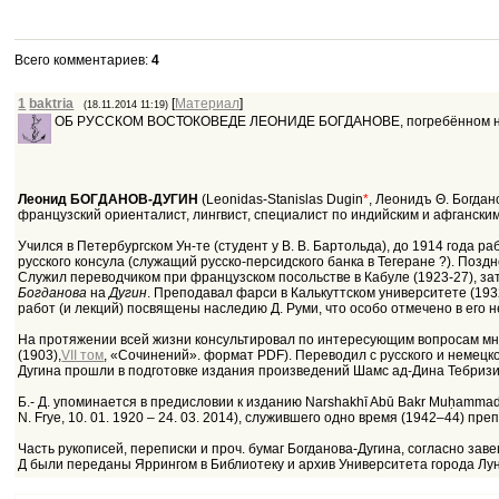
Всего комментариев
:
4
1
baktria
[
Материал
]
(18.11.2014 11:19)
ОБ РУССКОМ ВОСТОКОВЕДЕ ЛЕОНИДЕ БОГДАНОВЕ, погребённом на Б
Леонид БОГДАНОВ-ДУГИН
(Leonidas-Stanislas Dugin
*
, Леонидъ Θ. Богдан
французский ориенталист, лингвист, специалист по индийским и афгански
Учился в Петербургском Ун-те (студент у В. В. Бартольда), до 1914 года
русского консула (служащий русско-персидского банка в Тегеране ?). Поз
Служил переводчиком при французском посольстве в Кабуле (1923-27), за
Богданова
на
Дугин
. Преподавал фарси в Калькуттском университете (193
работ (и лекций) посвящены наследию Д. Руми, что особо отмечено в его н
На протяжении всей жизни консультировал по интересующим вопросам мног
(1903),
VII том
, «Сочинений». формат PDF). Переводил с русского и немецкого
Дугина прошли в подготовке издания произведений Шамс ад-Дина Тебризи
Б.- Д. упоминается в предисловии к изданию Narshakhī Abū Bakr Muḥammad 
N. Frye, 10. 01. 1920 – 24. 03. 2014), служившего одно время (1942–44) препо
Часть рукописей, переписки и проч. бумаг Богданова-Дугина, согласно за
Д были переданы Яррингом в Библиотеку и архив Университета города Лун