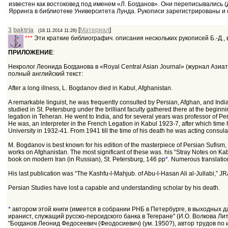
известен как востоковед под именем «Л. Богданов». Они переписывались (
Ярринга в библиотеке Университета Лунда. Рукописи зарегистрированы и 
3
baktria
[
Материал
]
(18.11.2014 11:26)
***
Эти краткие библиографич. описания нескольких рукописей Б.-Д.
ПРИЛОЖЕНИЕ
:
Некролог Леонида Богданова в «Royal Central Asian Journal» (журнал Ази
полный английский текст:
After a long illness, L. Bogdanov died in Kabul, Afghanistan.
A remarkable linguist, he was frequently consulted by Persian, Afghan, and Indi
studied in St. Petersburg under the brilliant faculty gathered there at the beginnin
legation in Teheran. He went to India, and for several years was professor of Per
He was, an interpreter in the French Legation in Kabul 1923-7, after which time 
University in 1932-41. From 1941 till the time of his death he was acting consul
M. Bogdanov is best known for his edition of the masterpiece of Persian Sufism, 
works on Afghanistan. The most significant of these was. his “Stray Notes on Ka
book on modern Iran (in Russian), St. Petersburg, 146 pp
*
. Numerous translatio
His last publication was “The Kashfu-l-Mahjub. of Abu-l-Hasan Ali al-Jullabi,” J
Persian Studies have lost a capable and understanding scholar by his death.
*
автором этой книги (имеется в собрании РНБ в Петербурге, в выходных д
иранист, служащий русско-персидского банка в Тегеране" (И.О. Волкова Л
"Богданов Леонид Федосеевич (Феодосиевич) (ум. 1950?), автор трудов по