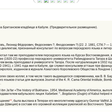
ританском кладбище в Кабуле. (Предварительное размещение).
овъ, Леонид Фёдорович, Федосеевич ?, Феодосиевич ?) [22. 2. 1881, СПб.? — 12
м диалектам, признанный консультант по вопросам персидского языка и лите
 работал там же преподавателем персидского языка на Курсах Востоковедения,
днее (1920-22) профессор персидского университета Рабиндраната Тагора в Ш
тем вновь преподавал в университете Тагора. После натурализации в 1932 го
2-1941), с 1941 года жил в Кабуле, где служил консульским атташе при фран
екрологе, изданном в журнале Азиатского Королевского Общества в Лондоне (1
их своих коллег, в том числе такого выдающегося современника, как В. В. Б
 языков статьи для выпусков Journal of the K. R. Cama Oriental Institute, Bo
.
ibn Jaʻfar «The history of Bukhara», 1954, Mediaeval Academy of America, 
давателем кабульского лицея Хабибия: "...Bogdanov (Dugin) of Kabul helped me wit
вещанию
**
, была выслана в Тегеран его многолетнему адресату Gunnar Valfrid J
да (Швеция) в составе его огромной коллекции рукописей из Восточного Тур