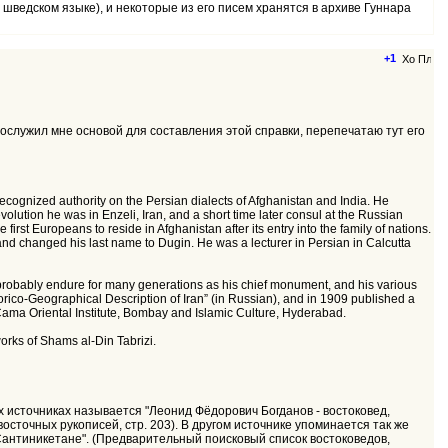
 шведском языке), и некоторые из его писем хранятся в архиве Гуннара
+1
 послужил мне основой для составления этой справки, перепечатаю тут его
recognized authority on the Persian dialects of Afghanistan and India. He
revolution he was in Enzeli, Iran, and a short time later consul at the Russian
rst Europeans to reside in Afghanistan after its entry into the family of nations.
 and changed his last name to Dugin. He was a lecturer in Persian in Calcutta
ll probably endure for many generations as his chief monument, and his various
orico-Geographical Description of Iran” (in Russian), and in 1909 published a
Cama Oriental Institute, Bombay and Islamic Culture, Hyderabad.
works of Shams al-Din Tabrizi.
х источниках называется "Леонид Фёдорович Богданов - востоковед,
осточных рукописей, стр. 203). В другом источнике упоминается так же
 Сантиникетане". (Предварительный поисковый список востоковедов,