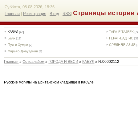
Суббота, 08.08.2026, 18:36
Страницы истории 
Главная
|
Регистрация
|
Вход
|
RSS
|
КАБУЛ
TAPA-E TAJBEK
[42]
[2
Балх
ГЕРАТ-БАДГИС
[12]
[3
Пул-и Хумри
СРЕДНЯЯ АЗИЯ
[2]
[
Фарьяб-Джаузджан
[3]
Главная
»
Фотоальбом
»
ГОРОДА И ВЕСИ
»
КАБУЛ
» №00002112
Русские могилы на Британском кладбище в Кабуле