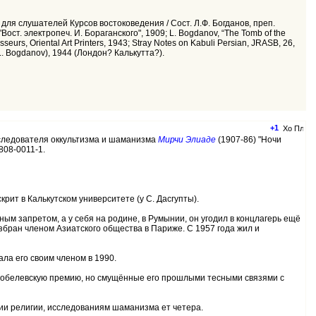
ля слушателей Курсов востоковедения / Сост. Л.Ф. Богданов, преп.
ст. электропеч. И. Бораганского", 1909; L. Bogdanov, “The Tomb of the
seurs, Oriental Art Printers, 1943; Stray Notes on Kabuli Persian, JRASB, 26,
y L. Bogdanov), 1944 (Лондон? Калькутта?).
+1
исследователя оккультизма и шаманизма
Мирчи Элиаде
(1907-86) "Ночи
808-0011-1.
рит в Калькутском университете (у С. Дасгупты).
м запретом, а у себя на родине, в Румынии, он угодил в концлагерь ещё
збран членом Азиатского общества в Париже. С 1957 года жил и
ла его своим членом в 1990.
а Нобелевскую премию, но смущённые его прошлыми тесными связями с
ии религии, исследованиям шаманизма ет четера.