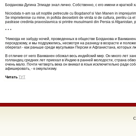
Богданова-Дугина Элиаде знал лично. Собственно, с его имени и краткой 
Niciodata n-am sa uit noptile petrecute cu Bogdanof si Van Manen in imprejurimi
Se imprietenise cu mine, in pofida deosebirii de virsta si de cultura, pentru ca el
pastrase credinta pravoslavnica si printre musulmanii din Persia si Afganistan, pe
* * *
"Никогда не забуду ночей, проведенных в обществе Богданова и Ванманена
персидскому, и мы подружились, несмотря на разницу в возрасте и положе
оберегал - как раньше среди мусульман Персии и Афганистана, которых лю
В отличие от него Ванманен обожал весь индийский мир. Он много лет зан
голландец средних лет приехал в Индию в ранней молодости, страна обворо
очень мало. Почти четверть века он вникал в язык исключительно ради с
афишировать, - к оккультизму.
Читать
ТУТ
C