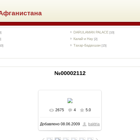
Афганистана
DARULAMAN PALACE
4]
[10]
Калай-и Нау
3]
[2]
Тахар-Бадахшан
10]
[15]
№00002112
2675
4
5.0
В реальном размере
Добавлено
08.06.2009
baktria
452x707
/ 113.4Kb