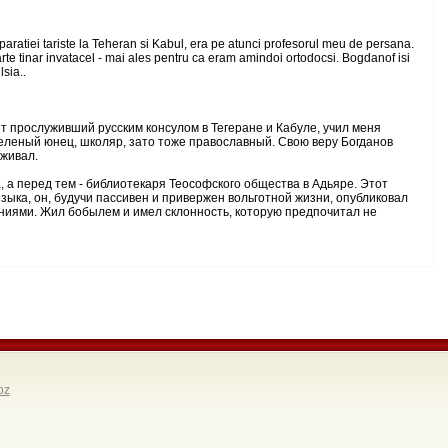
aratiei tariste la Teheran si Kabul, era pe atunci profesorul meu de persana.
foarte tinar invatacel - mai ales pentru ca eram amindoi ortodocsi. Bogdanof isi
lsia..
ет прослуживший русским консулом в Тегеране и Кабуле, учил меня
 зеленый юнец, школяр, зато тоже православный. Свою веру Богданов
рживал.
, а перед тем - библиотекаря Теософского общества в Адьяре. Этот
языка, он, будучи пассивен и привержен вольготной жизни, опубликовал
ваниями. Жил бобылем и имел склонность, которую предпочитал не
oz