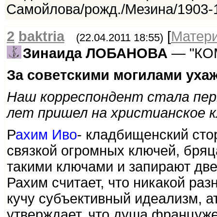
Самойлова/рожд./Мезина/1903-1
2
baktria
[
Матер
(22.04.2011 18:55)
Зинаида ЛОБАНОВА
— "КО
За советскими могилами уха
Наш корреспондент стала перв
лет пришел на христианское 
Р
ахим Иво
- кладбищенский сто
связкой огромных ключей, бря
такими ключами и запирают две
Рахим считает, что никакой раз
кучу субъективный идеализм, а
утверждает, что душа француж