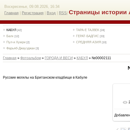
Воскресенье, 09.08.2026, 16:34
Страницы истории 
Главная
|
Регистрация
|
Вход
|
RSS
|
КАБУЛ
TAPA-E TAJBEK
[42]
[24]
Балх
ГЕРАТ-БАДГИС
[12]
[33]
Пул-и Хумри
СРЕДНЯЯ АЗИЯ
[2]
[10]
Фарьяб-Джаузджан
[3]
Главная
»
Фотоальбом
»
ГОРОДА И ВЕСИ
»
КАБУЛ
» №00002111
Русские могилы на Британском кладбище в Кабуле
Добавле
7