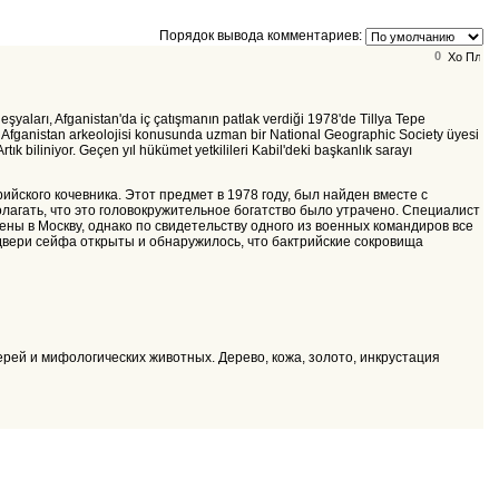
Порядок вывода комментариев:
0
 eşyaları, Afganistan'da iç çatışmanın patlak verdiği 1978'de Tillya Tepe
di. Afganistan arkeolojisi konusunda uzman bir National Geographic Society üyesi
k biliniyor. Geçen yıl hükümet yetkilileri Kabil'deki başkanlık sarayı
ийского кочевника. Этот предмет в 1978 году, был найден вместе с
агать, что это головокружительное богатство было утрачено. Специалист
ны в Москву, однако по свидетельству одного из военных командиров все
 двери сейфа открыты и обнаружилось, что бактрийские сокровища
ы зверей и мифологических животных. Дерево, кожа, золото, инкрустация