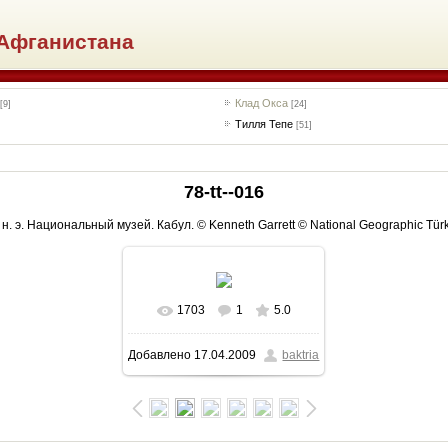
Афганистана
Клад Окса
[9]
[24]
Тилля Тепе
[51]
78-tt--016
н. э. Национальный музей. Кабул. © Kenneth Garrett © National Geographic Tür
1703
1
5.0
В реальном размере
Добавлено
17.04.2009
baktria
1012x792
/ 125.0Kb