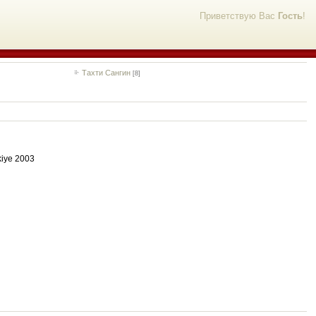
Приветствую Вас
Гость
!
Тахти Сангин
[8]
kiye 2003