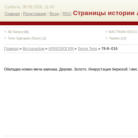
Суббота, 08.08.2026, 11:43
Страницы истории 
Главная
|
Регистрация
|
Вход
|
RSS
|
Ай Ханум
BACTRIAN IDOLS
[50]
Тепе Заргаран (Балх)
Термез
[1]
[17]
Главная
»
Фотоальбом
»
АРХЕОЛОГИЯ
»
Тилля Тепе
» 78-tt--016
Обкладка ножен меча-акинака. Дерево. Золото. Инкрустация бирюзой. I век. 