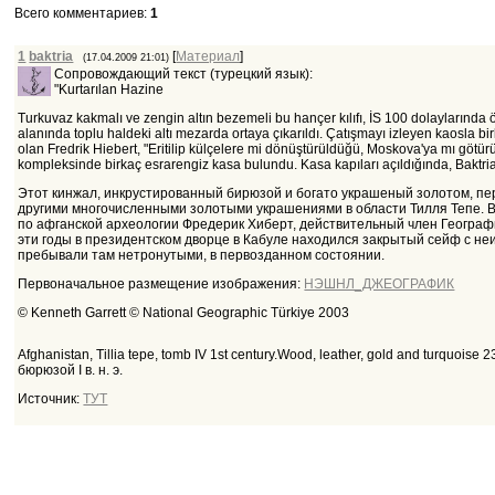
Всего комментариев
:
1
1
baktria
[
Материал
]
(17.04.2009 21:01)
Сопровождающий текст (турецкий язык):
"Kurtarılan Hazine
Turkuvaz kakmalı ve zengin altın bezemeli bu hançer kılıfı, İS 100 dolaylarında ö
alanında toplu haldeki altı mezarda ortaya çıkarıldı. Çatışmayı izleyen kaosla b
olan Fredrik Hiebert, "Eritilip külçelere mi dönüştürüldüğü, Moskova'ya mı götürü
kompleksinde birkaç esrarengiz kasa bulundu. Kasa kapıları açıldığında, Bakt
Этот кинжал, инкрустированный бирюзой и богато украшеный золотом, перво
другими многочисленными золотыми украшениями в области Тилля Тепе. В
по афганской археологии Фредерик Хиберт, действительный член Географи
эти годы в президентском дворце в Кабуле находился закрытый сейф с не
пребывали там нетронутыми, в первозданном состоянии.
Первоначальное размещение изображения:
НЭШНЛ_ДЖЕОГРАФИК
© Kenneth Garrett © National Geographic Türkiye 2003
Afghanistan, Tillia tepe, tomb IV 1st century.Wood, leather, gold and turq
бюрюзой I в. н. э.
Источник:
ТУТ