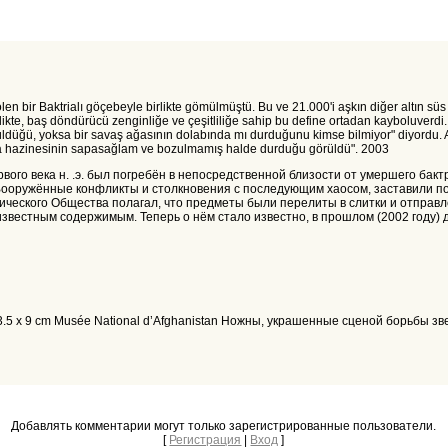
len bir Baktrialı göçebeyle birlikte gömülmüştü. Bu ve 21.000'i aşkın diğer altın süs
irlikte, baş döndürücü zenginliğe ve çeşitliliğe sahip bu define ortadan kayboluver
ldüğü, yoksa bir savaş ağasının dolabında mı durduğunu kimse bilmiyor" diyordu. Artı
ria hazinesinin sapasağlam ve bozulmamış halde durduğu görüldü". 2003
го века н. .э. был погребён в непосредственной близости от умершего бактр
ооружённые конфликты и столкновения с последующим хаосом, заставили пол
ческого Общества полагал, что предметы были перелиты в слитки и отправле
известным содержимым. Теперь о нём стало известно, в прошлом (2002 году)
uoise 23.5 x 9 cm Musée National d’Afghanistan Ножны, украшенные сценой борьб
Добавлять комментарии могут только зарегистрированные пользователи.
[
Регистрация
|
Вход
]