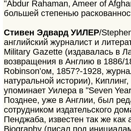
"Abdur Rahaman, Ameer of Afgha
большей степенью раскованнос
Стивен Эдвард УИЛЕР
/Stephe
английский журналист и литерат
Military Gazette (издавалась в Л
возвращения в Англию в 1886/1
Robinson'ом, 1857?-1928, журн
натуральной истории), Киплинг, 
упоминает Уилера в "Seven Years 
Позднее, уже в Англии, был ред
сотрудником издательского дома
Пенджаба, известен так же как ав
Biography (писал под инициалам