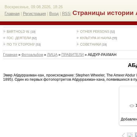
Воскресенье, 09.08.2026, 18:26
Страницы истории 
Главная
|
Регистрация
|
Вход
|
RSS
|
BARTHOLD W.
OTHER PERSONS
[10]
[52]
ГОС. ДЕЯТЕЛИ
КУЛЬТУРА И НАУКА
[62]
[55]
ПО ТУ СТОРОНУ
СОВЕТНИКИ
[53]
[19]
Главная
»
Фотоальбом
»
ЛИЦА
»
ПРАВИТЕЛИ
» АБДУР-РАХМАН
АБ
Эмир Абдуррахман-хан, происхождение: Stephen Wheeler, The Ameer Abdur Rah
1895). Один из первых фотопортретов Абдуррахман-хана, появившихся в п
Добавле
6