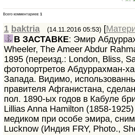
Всего комментариев
:
1
1
baktria
[
Матер
(14.11.2016 05:53)
В ЗАСТАВКЕ
: Эмир Абдурра
Wheeler, The Ameer Abdur Rahma
1895 (переизд.: London, Bliss, S
фотопортретов Абдуррахман-ха
Запада. Видимо, использованны
правителя Афганистана, сделан
пол. 1890-ых годов в Кабуле б
Lillias Anna Hamilton (1858-192
медиком при особе эмира, снимо
Lucknow (Индия FRY, Photo., Sh