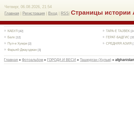
Четверг, 06.08.2026, 21:54
Страницы истории 
Главная
|
Регистрация
|
Вход
|
RSS
|
КАБУЛ
TAPA-E TAJBEK
[42]
[2
Балх
ГЕРАТ-БАДГИС
[12]
[3
Пул-и Хумри
СРЕДНЯЯ АЗИЯ
[2]
[
Фарьяб-Джаузджан
[3]
Главная
»
Фотоальбом
»
ГОРОДА И ВЕСИ
»
Ташкурган (Хульм)
» afghanista