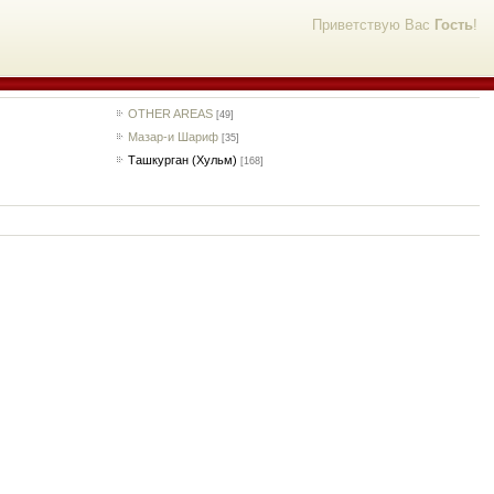
Приветствую Вас
Гость
!
OTHER AREAS
[49]
Мазар-и Шариф
[35]
Ташкурган (Хульм)
[168]