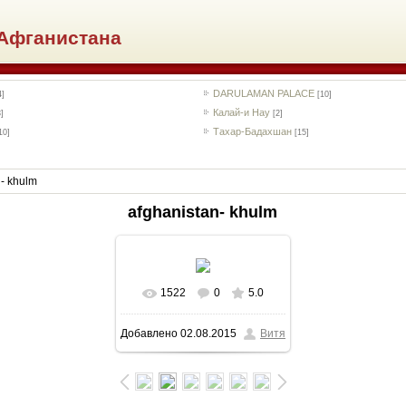
Афганистана
DARULAMAN PALACE
4]
[10]
Калай-и Нау
3]
[2]
Тахар-Бадахшан
10]
[15]
n- khulm
afghanistan- khulm
1522
0
5.0
В реальном размере
Добавлено
02.08.2015
Витя
1024x768
/ 135.2Kb