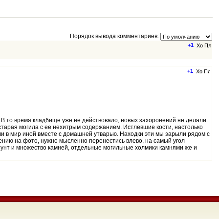
Порядок вывода комментариев:
+1
+1
 В то время кладбище уже не действовало, новых захоронений не делали.
старая могила с ее нехитрым содержанием. Истлевшие кости, настолько
ли в мир иной вместе с домашней утварью. Находки эти мы зарыли рядом с
ению на фото, нужно мысленно перенестись влево, на самый угол
грунт и множество камней, отдельные могильные холмики камнями же и