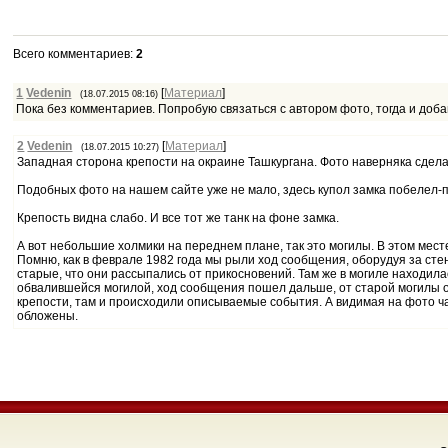
Всего комментариев
:
2
1
Vedenin
[
Материал
]
(18.07.2015 08:16)
Пока без комментариев. Попробую связаться с автором фото, тогда и доба
2
Vedenin
[
Материал
]
(18.07.2015 10:27)
Западная сторона крепости на окраине Ташкургана. Фото наверняка сдела
Подобных фото на нашем сайте уже не мало, здесь купол замка побелел-п
Крепость видна слабо. И все тот же танк на фоне замка.
А вот небольшие холмики на переднем плане, так это могилы. В этом мес
Помню, как в феврале 1982 года мы рыли ход сообщения, оборудуя за сте
старые, что они рассыпались от прикосновений. Там же в могиле находил
обвалившейся могилой, ход сообщения пошел дальше, от старой могилы о
крепости, там и происходили описываемые события. А видимая на фото ча
обложены.