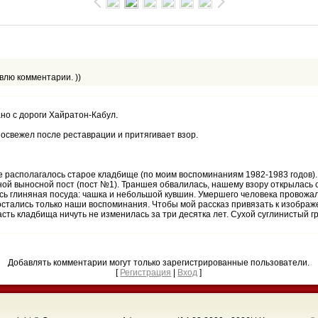
влю комментарии. ))
но с дороги Хайратон-Кабул.
освежел после реставрации и притягивает взор.
те располагалось старое кладбище (по моим воспоминаниям 1982-1983 годов).
ной выносной пост (пост №1). Траншея обвалилась, нашему взору открылась 
ась глиняная посуда: чашка и небольшой кувшин. Умершего человека провожа
стались только наши воспоминания. Чтобы мой рассказ привязать к изображ
сть кладбища ничуть не изменилась за три десятка лет. Сухой суглинистый 
Добавлять комментарии могут только зарегистрированные пользователи.
[
Регистрация
|
Вход
]