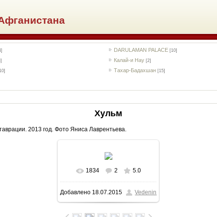
Афганистана
DARULAMAN PALACE
4]
[10]
Калай-и Нау
3]
[2]
Тахар-Бадахшан
10]
[15]
Хульм
таврации. 2013 год. Фото Яниса Лаврентьева.
1834
2
5.0
В реальном размере
Добавлено
18.07.2015
Vedenin
1024x682
/ 121.7Kb