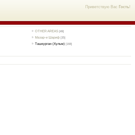
Приветствую Вас
Гость
!
OTHER AREAS
[49]
Мазар-и Шариф
[35]
Ташкурган (Хульм)
[168]