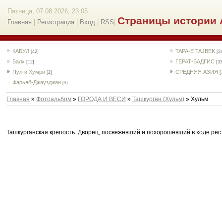
Пятница, 07.08.2026, 23:05
Страницы истории 
Главная
|
Регистрация
|
Вход
|
RSS
|
КАБУЛ
TAPA-E TAJBEK
[42]
[2
Балх
ГЕРАТ-БАДГИС
[12]
[3
Пул-и Хумри
СРЕДНЯЯ АЗИЯ
[2]
[
Фарьяб-Джаузджан
[3]
Главная
»
Фотоальбом
»
ГОРОДА И ВЕСИ
»
Ташкурган (Хульм)
» Хульм
Ташкурганская крепость. Дворец, посвежевший и похорошевший в ходе рес