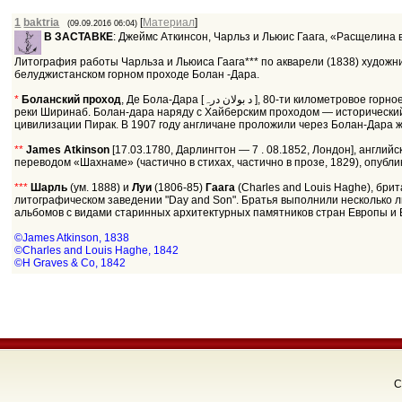
1
baktria
[
Материал
]
(09.09.2016 06:04)
В ЗАСТАВКЕ
: Джеймс Аткинсон, Чарльз и Льюис Гаага, «Расщелина 
Литография работы Чарльза и Льюиса Гаага*** по акварели (1838) худож
белуджистанском горном проходе Болан -Дара.
*
Боланский проход
, Де Бола-Дара [د بولان درہ ], 80-ти километровое горное ущелье в пакистанском Белуджистане, образованный одноимённым перевалом (высотой 1792 м), долиной реки Болан и долиной одного из истоков
реки Ширинаб. Болан-дара наряду с Хайберским проходом — исторический
цивилизации Пирак. В 1907 году англичане проложили через Болан-Дара ж
**
James Atkinson
[17.03.1780, Дарлингтон — 7 . 08.1852, Лондон], англи
переводом «Шахнаме» (частично в стихах, частично в прозе, 1829), опубл
***
Шарль
(ум. 1888) и
Луи
(1806-85)
Гаага
(Charles and Louis Haghe), бр
литографическом заведении "Day and Son". Братья выполнили несколько ли
альбомов с видами старинных архитектурных памятников стран Европы и Бл.
©James Atkinson, 1838
©Charles and Louis Haghe, 1842
©H Graves & Co, 1842
C