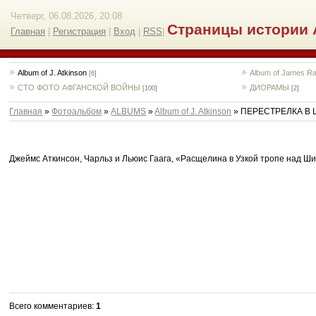
Четверг, 06.08.2026, 20:08
Страницы истории 
Главная
|
Регистрация
|
Вход
|
RSS
|
Album of J. Atkinson
Album of James Ra
[6]
СТО ФОТО АФГАНСКОЙ ВОЙНЫ
ДИОРАМЫ
[100]
[2]
Главная
»
Фотоальбом
»
ALBUMS
»
Album of J. Atkinson
» ПЕРЕСТРЕЛКА В
Джеймс Аткинсон, Чарльз и Льюис Гаага, «Расщелина в Узкой тропе над Ши
Всего комментариев
:
1