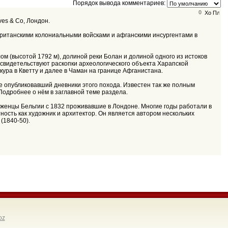
Порядок вывода комментариев:
0
ves & Co, Лондон.
британскими колониальными войсками и афганскими инсургентами в
свидетельствуют раскопки археологического объекта Харапской
ура в Кветту и далее в Чаман на границе Афганистана.
нее опубликовавший дневники этого похода. Известен так же полным
Подробнее о нём в заглавной теме раздела.
оженцы Бельгии с 1832 проживавшие в Лондоне. Многие годы работали в
ность как художник и архитектор. Он является автором нескольких
(1840-50).
oz