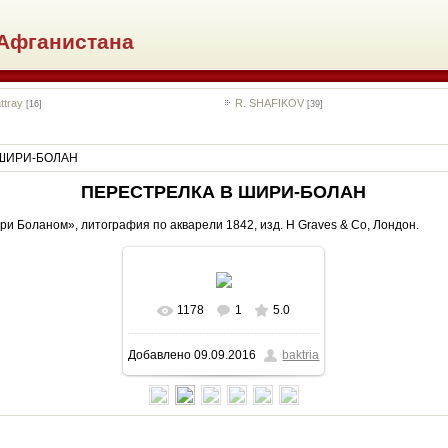
Афганистана
ttray
R. SHAFIKOV
[16]
[39]
 ШИРИ-БОЛАН
ПЕРЕСТРЕЛКА В ШИРИ-БОЛАН
ри Боланом», литография по акварели 1842, изд. H Graves & Co, Лондон.
1178
1
5.0
В реальном размере
Добавлено
09.09.2016
baktria
1600x1053
/ 1638.5Kb