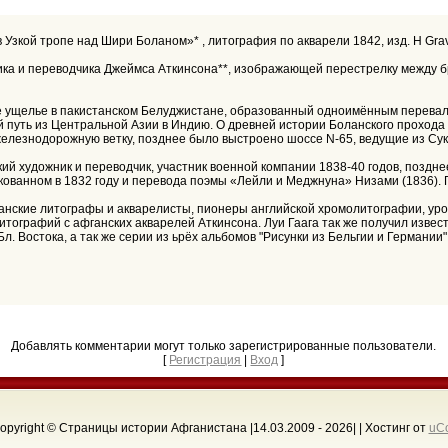
в Узкой тропе над Шири Боланом»* , литография по акварели 1842, изд. H Gra
ника и переводчика Джеймса Аткинсона**, изображающей перестрелку между 
 путь из Центральной Азии в Индию. О древней истории Боланского прохода 
елезнодорожную ветку, позднее было выстроено шоссе N-65, ведущие из Сукк
йский художник и переводчик, участник военной компании 1838-40 годов, позд
икованном в 1832 году и перевода поэмы «Лейли и Меджнуна» Низами (1836). 
итанские литографы и акварелисты, пионеры английской хромолитографии, ур
тографий с афганских акварелей Аткинсона. Луи Гаага так же получил извест
 Востока, а так же серии из ьрёх альбомов "Рисунки из Бельгии и Германии" 
Добавлять комментарии могут только зарегистрированные пользователи.
[
Регистрация
|
Вход
]
opyright © Страницы истории Афганистана |14.03.2009 - 2026
| |
Хостинг от
uC