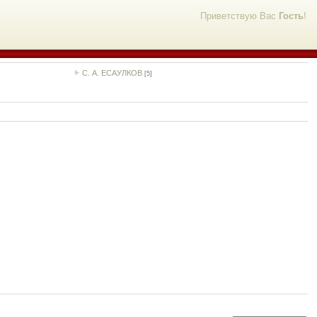
Приветствую Вас
Гость
!
С. А. ЕСАУЛКОВ
[5]