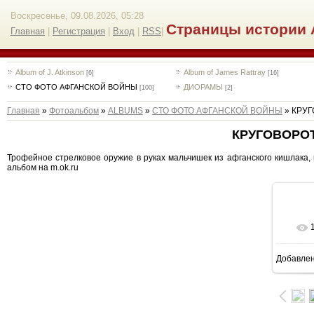
Воскресенье, 09.08.2026, 05:28
Страницы истории 
Главная
|
Регистрация
|
Вход
|
RSS
|
Album of J. Atkinson
Album of James Rattray
[6]
[16]
СТО ФОТО АФГАНСКОЙ ВОЙНЫ
ДИОРАМЫ
[100]
[2]
Главная
»
Фотоальбом
»
ALBUMS
»
СТО ФОТО АФГАНСКОЙ ВОЙНЫ
» КРУ
КРУГОВОРО
Трофейное стрелковое оружие в руках мальчишек из афганского кишлака, в
альбом на m.ok.ru
Добавле
16