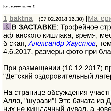
Всего комментариев
:
2
1
baktria
[
Матер
(07.02.2018 16:30)
В ЗАСТАВКЕ
: Трофейное ст
афганского кишлака, время, мес
б скан,
Александр Хаустов
, те
4.6.2017, размеры фото при бла
При размещении (10.12.2017) п
"Детский оздоровительный лаге
На странице обсуждения участ
Алло, "шурави"! Это бачата из
них не кишлачный дувал, а нов