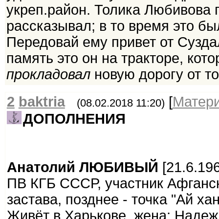
укреп.район. Толика Любивова
рассказывал; в то время это бы
Передовай ему привет от Сузда
память это он на тракторе, кот
прокладовал
новую дорогу от то
2
baktria
[
Матер
(08.02.2018 11:20)
ДОПОЛНЕНИЯ
Анатолий ЛЮБИВЫЙ
[21.6.19
ПВ КГБ СССР, участник Афганск
застава, позднее - точка "Ай ха
Живёт в Харькове, жена: Надеж