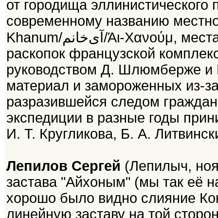
от городища эллинистического 
современному названию местнос
Khanum/آی‌خانم/Άι-Χανούμ, места многолетних (1964/1965-1978)
раскопок французской комплекс
руководством Д. Шлюмберже и 
материал и замороженных из-за
разразившейся следом гражданс
экспедиции в разные годы прин
И. Т. Кругликова, Б. А. Литвинск
Лепилов Сергей
(Лепилыч, ноя
застава "Айхоным" (мы так её н
хорошо было видно слияние Кок
линейную заставу на той сторо