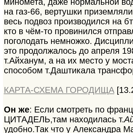
миномета, даже нормальной вод
на газ-66, вертушки приземляли
весь подвоз производился на бт
кто в чём-то провинился отправ
поголодать немножко. Дисципли
это продолжалось до апреля 19
т.Айханум, а на их место у мос
способом т.Даштикала трансфор
КАРТА-СХЕМА ГОРОДИЩА
[13.
Он же
: Если смотреть по франц
ЦИТАДЕЛЬ,там находилась т.
А
удобно.Так что у Александра М