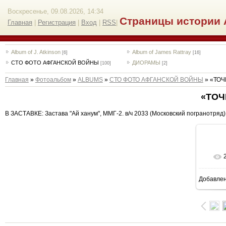
Воскресенье, 09.08.2026, 14:34
Страницы истории 
Главная
|
Регистрация
|
Вход
|
RSS
|
Album of J. Atkinson
Album of James Rattray
[6]
[16]
СТО ФОТО АФГАНСКОЙ ВОЙНЫ
ДИОРАМЫ
[100]
[2]
Главная
»
Фотоальбом
»
ALBUMS
»
СТО ФОТО АФГАНСКОЙ ВОЙНЫ
» «ТОЧ
«ТОЧ
В ЗАСТАВКЕ: Застава "Ай ханум", ММГ-2. в/ч 2033 (Московский погранотряд), 
Добавле
8