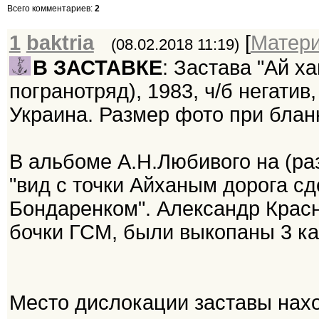
Всего комментариев
:
2
1
baktria
[
Матер
(08.02.2018 11:19)
В ЗАСТАВКЕ
: Застава "Ай х
погранотряд), 1983, ч/б негатив
Украина. Размер фото при блан
В альбоме А.Н.Любивого на (ра
"вид с точки Айханым дорога с
Бондаренком". Александр Красн
бочки ГСМ, были выкопаны 3 ка
Место дислокации заставы нах