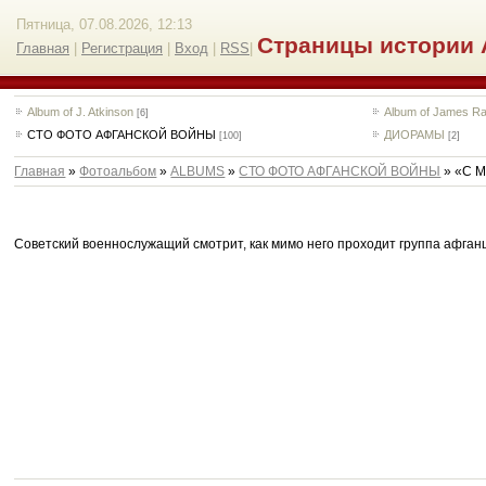
Пятница, 07.08.2026, 12:13
Страницы истории 
Главная
|
Регистрация
|
Вход
|
RSS
|
Album of J. Atkinson
Album of James Ra
[6]
СТО ФОТО АФГАНСКОЙ ВОЙНЫ
ДИОРАМЫ
[100]
[2]
Главная
»
Фотоальбом
»
ALBUMS
»
СТО ФОТО АФГАНСКОЙ ВОЙНЫ
» «С М
Советский военнослужащий смотрит, как мимо него проходит группа афганцев