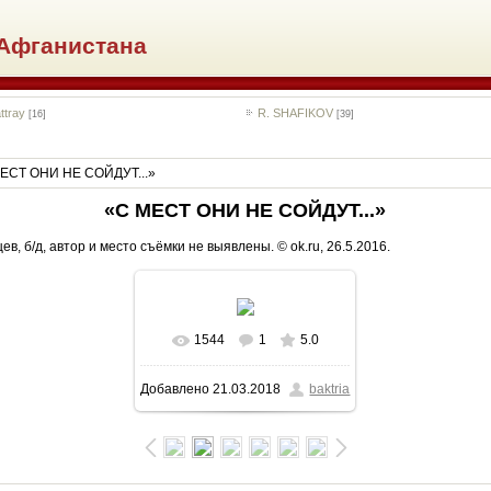
Афганистана
ttray
R. SHAFIKOV
[16]
[39]
ЕСТ ОНИ НЕ СОЙДУТ...»
«С МЕСТ ОНИ НЕ СОЙДУТ...»
, б/д, автор и место съёмки не выявлены. © ok.ru, 26.5.2016.
1544
1
5.0
В реальном размере
Добавлено
21.03.2018
baktria
1080x794
/ 292.9Kb