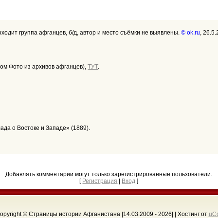
оходит группа афганцев, б/д, автор и место съёмки не выявлены.
© ok.ru
, 26.5
бом Фото из архивов афганцев),
ТУТ
.
ада о Востоке и Западе» (1889).
Добавлять комментарии могут только зарегистрированные пользователи.
[
Регистрация
|
Вход
]
opyright © Страницы истории Афганистана |14.03.2009 - 2026
| |
Хостинг от
uC