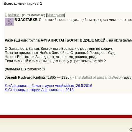
Всего комментариев
:
1
1
baktria
[
Материал
]
(21.03.2018 00:03)
В ЗАСТАВКЕ
: Советский военнослужащий смотрит, как мимо него пр
Размещение
: группа
АФГАНИСТАН БОЛИТ В ДУШЕ МОЕЙ...
на ok.ru (аль
О, Запад есть Запад, Восток есть Восток, и с мест они не сойдут,
Пока не предстанет Небо с Землёй на Страшный Господень Суд.
Но нет Востока, и Запада нет, что племя, родина, род,
Если сильный с сильным лицом к лицу у края земли встаёт?
(
перевод Е. Полонской
)
Joseph Rudyard Kipling
; (1865 — 1936),
«The Ballad of East and West»
«Балл
© «Афганистан болит в душе моей»/ok.ru, 26.5.2016
© Страницы истории Афганистана, 2018
C