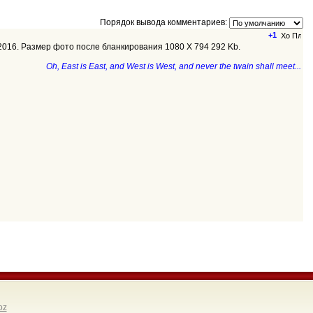
Порядок вывода комментариев:
+1
.2016. Размер фото после бланкирования 1080 Х 794 292 Kb.
Oh, East is East, and West is West, and never the twain shall meet...
oz