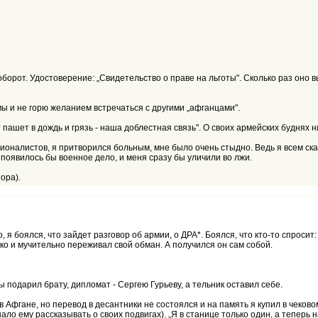
оборот. Удостоверение: „Свидетельство о праве на льготы". Сколько раз оно в
ы и не горю желанием встречаться с другими „афганцами".
т пашет в дождь и грязь - наша доблестная связь". О своих армейских буднях 
оналистов, я притворился больным, мне было очень стыдно. Ведь я всем сказ
 появилось бы военное дело, и меня сразу бы уличили во лжи.
ора).
 я боялся, что зайдет разговор об армии, о ДРА*. Боялся, что кто-то спросит
о и мучительно переживал свой обман. А получился он сам собой.
 подарил брату, дипломат - Сергею Гурьеву, а тельник оставил себе.
в Афгане, но перевод в десантники не состоялся и на память я купил в чеково
ло ему рассказывать о своих подвигах). „Я в станице только один, а теперь 