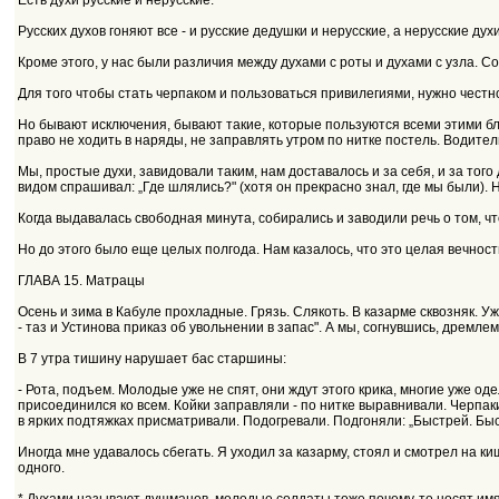
Есть духи русские и нерусские.
Русских духов гоняют все - и русские дедушки и нерусские, а нерусские д
Кроме этого, у нас были различия между духами с роты и духами с узла. С
Для того чтобы стать черпаком и пользоваться привилегиями, нужно честно
Но бывают исключения, бывают такие, которые пользуются всеми этими бла
право не ходить в наряды, не заправлять утром по нитке постель. Водите
Мы, простые духи, завидовали таким, нам доставалось и за себя, и за то
видом спрашивал: „Где шлялись?" (хотя он прекрасно знал, где мы были). 
Когда выдавалась свободная минута, собирались и заводили речь о том, чт
Но до этого было еще целых полгода. Нам казалось, что это целая вечность
ГЛАВА 15. Матрацы
Осень и зима в Кабуле прохладные. Грязь. Слякоть. В казарме сквозняк. У
- таз и Устинова приказ об увольнении в запас". А мы, согнувшись, дремл
В 7 утра тишину нарушает бас старшины:
- Рота, подъем. Молодые уже не спят, они ждут этого крика, многие уже о
присоединился ко всем. Койки заправляли - по нитке выравнивали. Черпак
в ярких подтяжках присматривали. Подогревали. Подгоняли: „Быстрей. Быстр
Иногда мне удавалось сбегать. Я уходил за казарму, стоял и смотрел на ки
одного.