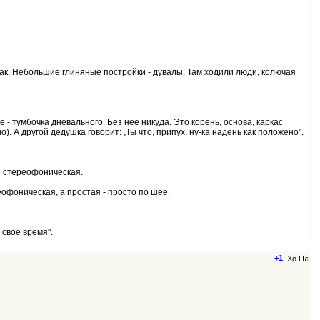
шлак. Небольшие глиняные постройки - дувалы. Там ходили люди, колючая
 - тумбочка дневального. Без нее никуда. Это корень, основа, каркас
 А другой дедушка говорит: „Ты что, припух, ну-ка надень как положено".
и стереофоническая.
еофоническая, а простая - просто по шее.
 свое время".
+1