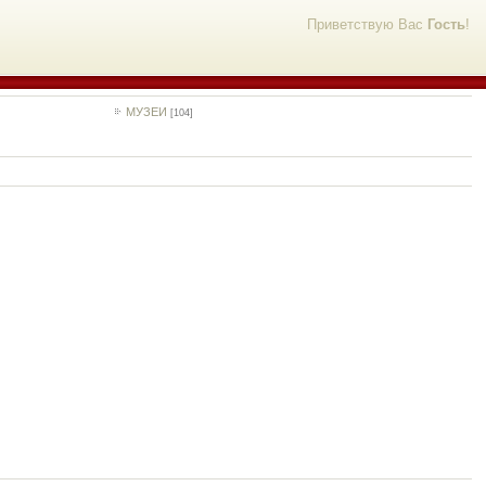
Приветствую Вас
Гость
!
МУЗЕИ
[104]