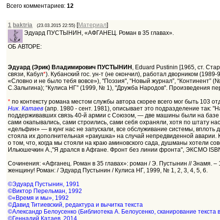
Всего комментариев
:
12
1
baktria
[
Материал
]
(23.03.2015 22:55)
Эдуард ПУСТЫНИН, «АФГАНЕЦ. Роман в 35 главах».
ОБ АВТОРЕ:
Эдуард (Эрик) Владимирович ПУСТЫНИН
, Eduard Pustinin [1965, ст. С
связи, Кабул
*
). Кубанский гос. ун-т (не окончил), работал дворником (198
«Словно и не было тебя вовсе»), "Поэзия", “Новый журнал”, “Континент” (№
С.Залыгина); “Кулиса НГ” (1999, № 1), "Дружба Народов". Произведения пере
*
по контексту романа местом службы автора скорее всего мог быть 103 от
Ник. Катаев
(апр. 1980 - сент. 1981), описывает это подразделение так:
поддерживавших связь 40-й армии с Союзом, — две машины были на базе «
сами окапывались, сами строились, сами себя охраняли, хотя по штату нас 
«дельфин» — в кунг нас не запускали, все обслуживание системы, вплоть
стояла их дополнительная «ракушка» на случай непредвиденной аварии. К
о том, что, когда мы стояли на краю аминовского сада, душманы хотели со
Ильюшечкин А.,"Я дрался в Афгане. Фронт без линии фронта", ЭКСМО ISBN:
Сочинения: «Афганец. Роман в 35 главах»: роман / Э. Пустынин // Знамя. – 
женщину! Роман: / Эдуард Пустынин / Кулиса НГ, 1999, № 1, 2, 3, 4, 5, 6.
©Эдуард Пустынин, 1991
©Виктор Перельман, 1992
©«Время и мы», 1992
©Давид Титиевский, редактура и вычитка текста
©Александр Белоусенко (Библиотека А. Белоусенко, сканирование текста 
©Геннадий Катаев, 2014