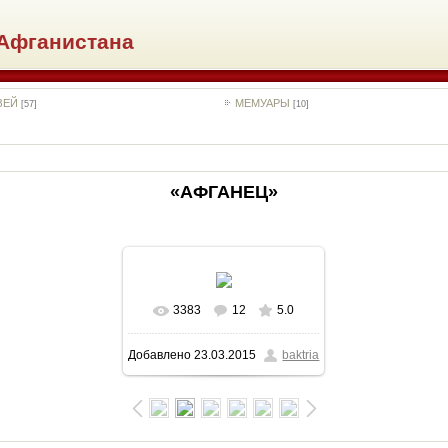
Афганистана
ЗЕЙ
МЕМУАРЫ
[57]
[10]
«АФГАНЕЦ»
3383
12
5.0
В реальном размере
Добавлено
23.03.2015
baktria
645x898
/ 312.5Kb