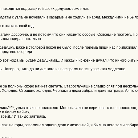
ухи находятся под защитой своих дедушек-земляков.
олдаты с узла не ночевали в казарме и не ходили в наряд. Между ними не был
 отпахать свой год.
гами досрочно, и не потому, что они какие-то особые. Совсем не поэтому. П
ль командира,почтальон.
го дедушку. Даже в столовой покоя не было, после приема пищи нас припахив
Наряд вне очереди.
о вот когда мы будем дедушками... И каждый искренне думал, что никого бить 
. Наверно, никогда ни для кого из нас время не тянулось так медленно.
же за полночь, скоро начнет светать. Старослужащие сладко спят под нескольк
ем. Холодно. Страшно холодно. Черпаки и деды забрали даже матрацы. А что оф
делись****, умываться не положено. Мне сначала не верилось, как не положено
и в белых майках,
ей!.." И так до завтрака.
шлак, на горы, вспоминал одного деда с дизельной, я был на него зол и собир