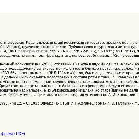
таротитаровская, Краснодарский край] российский литератор, прозаик, поэт, ч
9-90 в Москве), грузчиком, воспитателем. Публиковался в журналах и литерат
 69, 1991,
подборка стихов
, стр. 200-203, pdf 6 245 КБ), "Знамя" (1991, № 12)
водились на англ., нем., франц., итал., польск., сербск. языки. Жил (в середи
дельный полк связи в/ч 52011), стоявший в Кабуле в двух км. от штаба 40-ой
 "Наше подразделение связистов, по численности близкое к роте, называлось
ГАЗ-66», а остальные — «ЗИЛ-131» и «Урал», было еще несколько стареньки
и должны были охранять мотострелки в составе роты и танк... /.../ кабельная
 до уборки полов в помещении, осуществлялось офицерами. Была рота кабель
роме того, по паре машин нашего батальона с офицерами обслуги стояло по 
вершить на нас нападение из близлежащего кишлака, но старейшины не дали им 
 М., 2014. Номер части и место её дислокации уточнены по А. И. Бешкарев,
1991. - № 12. – С. 103.; Эдуард ПУСТЫНИН. Афганец: роман / / Э. Пустынин // 
в формат PDF)