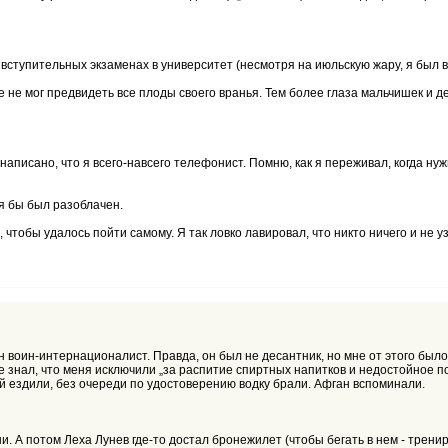
 вступительных экзаменах в университет (несмотря на июльскую жару, я был в
е не мог предвидеть все плоды своего вранья. Тем более глаза мальчишек и де
аписано, что я всего-навсего телефонист. Помню, как я переживал, когда нуж
 я бы был разоблачен.
 чтобы удалось пойти самому. Я так ловко лавировал, что никто ничего и не у
 воин-интернационалист. Правда, он был не десантник, но мне от этого было 
уже знал, что меня исключили „за распитие спиртных напитков и недостойное 
ный ездили, без очереди по удостоверению водку брали. Афган вспоминали.
ни. А потом Леха Лунев где-то достал бронежилет (чтобы бегать в нем - трени