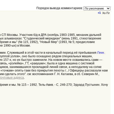
Порядок вывода комментариев:
+1
лен СП Москвы. Участник б/д в ДРА (ноябрь 1983-1985, механик дальней
урных альманахах: "Студенческий меридиан" (июнь 1991, стихотворение
, “Время и мы” (№ 115, 1992), “Новый Мир” (1993, № 5; предисловие
не 1990-ых) в Москве.
 армии. Служивший в этой части в начальный период её пребывания
Генн.
 «группой узлов», оно было оснащено рядом специальных машин,
х 157-х, но их быстро заменили. На новом месте осваивались сами —
 связь, «рэлейка», ГТ, «ракушки»; была и одна машина с системой
щиков, занимавшаяся прокладкой линий связи, а неподалеку на сопке
«точкам» опять-таки без прикрытия пехоты /.../ Офицеры рассказали нам
сделать этого". см: воспоминания Г. Н. Катаева, в сб. Северин М.,
Почтовые адреса
.
Время и мы. № 115 – 1992. Тель-Авив. - С. 246-270; Эдуард Пустынин. Хочу