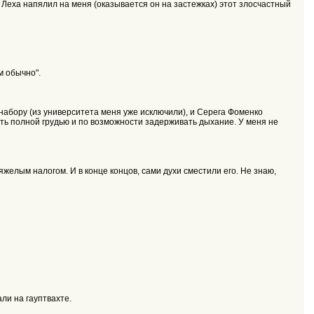
. Леха напялил на меня (оказывается он на застежках) этот злосчастный
м обычно".
гнабору (из университета меня уже исключили), и Серега Фоменко
хать полной грудью и по возможности задерживать дыхание. У меня не
яжелым налогом. И в конце концов, сами духи сместили его. Не знаю,
ли на гауптвахте.