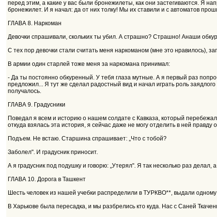
перед этим, а какие у вас были бронежилеты, как они застегиваются. Я на
бронежилет. И я начал: да от них толку! Мы их ставили и с автоматов прош
ГЛАВА 8. Наркоман
Девочки спрашивали, скольких ты убил. А страшно? Страшно! Анаши обку
С тех пор девочки стали считать меня наркоманом (мне это нравилось), зап
В армии один старлей тоже меня за наркомана принимал:
- Да ты постоянно обкуренный. У тебя глаза мутные. А я первый раз попр
предложил... Я тут же сделал радостный вид и начал играть роль заядлог
получалось.
ГЛАВА 9. Градусники
Поведал я всем и историю о нашем солдате с Кавказа, который перебежал к
откуда взялась эта история, я сейчас даже не могу отделить в ней правду
Подъем. Не встаю. Старшина спрашивает: „Что с тобой?
Заболел". И градусник приносит.
А я градусник под подушку и говорю: „Утерял". Я так несколько раз делал, 
ГЛАВА 10. Дорога в Ташкент
Шесть человек из нашей учебки распределили в ТУРКВО**, выдали одному и
В Харькове была пересадка, и мы разбрелись кто куда. Нас с Саней Ткачен