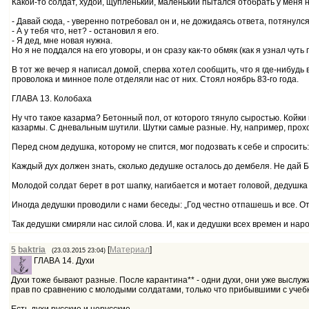
Какой-то солдат, худой, щупленький, маленький пытался отобрать у меня 
- Давай сюда, - уверенно потребовал он и, не дожидаясь ответа, потянулс
- А у тебя что, нет? - остановил я его.
- Я дед, мне новая нужна.
Но я не поддался на его уговоры, и он сразу как-то обмяк (как я узнал чуть
В тот же вечер я написал домой, сперва хотел сообщить, что я где-нибуд
проволока и минное поле отделяли нас от них. Стоял ноябрь 83-го года.
ГЛАВА 13. Колобаха
Ну что такое казарма? Бетонный пол, от которого тянуло сыростью. Койки в
казармы. С дневальным шутили. Шутки самые разные. Ну, например, проход
Перед сном дедушка, которому не спится, мог подозвать к себе и спросить:
Каждый дух должен знать, сколько дедушке осталось до дембеля. Не дай 
Молодой солдат берет в рот шапку, нагибается и мотает головой, дедушка 
Иногда дедушки проводили с нами беседы: „Год честно отпашешь и все. От 
Так дедушки смиряли нас силой слова. И, как и дедушки всех времен и народ
5
baktria
[
Материал
]
(23.03.2015 23:04)
ГЛАВА 14. Духи
Духи тоже бывают разные. После карантина** - одни духи, они уже выслуж
прав по сравнению с молодыми солдатами, только что прибывшими с учебк