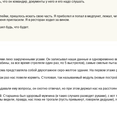
 что он командир, документы у него и его надо слушать.
опейки, пришлось искать свою часть. Я приболел и попал в медпункт, лежал, ч
меня пригласили. Я в ресторан ходил за вином.
ил будь, что будет.
и лихо закрученными усами. Он записывал наши данные и одновременно вв
рабины, за все время стреляли один раз, по 5 выстрелов), самые смелые пыта
азарма представляла собой двухэтажное серо-желтое здание. На первом этаж
как раз нас повели кормить. Столовая, так называемый модуль (новые постро
авали ему вопросы, он охотно отвечал, но при этом держал нас на расстоян
й. Старшина был здоровый мужчина (в таких случаях разводят руками), с вот
видели, правда, нас пока не трогали (пусть привыкнут, говорили дедушки), г