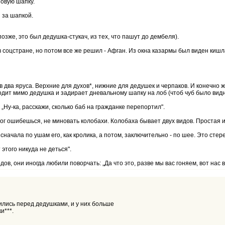
новую шапку.
я за шапкой.
 позже, это был дедушка-стукач, из тех, что пашут до дембеля).
ь в соцстране, но потом все же решил - Афган. Из окна казармы был виден ки
 два яруса. Верхние для духов*, нижние для дедушек и черпаков. И конечно же
ит мимо дедушка и задирает дневальному шапку на лоб (чтоб чуб было видно).
 „Ну-ка, расскажи, сколько баб на гражданке перепортил".
Бог ошибешься, не миновать колобахи. Колобаха бывает двух видов. Простая 
сначала по ушам его, как кролика, а потом, заключительно - по шее. Это стер
этого никуда не деться".
ов, они иногда любили поворчать: „Да что это, разве мы вас гоняем, вот нас в
ились перед дедушками, и у них больше
и***.