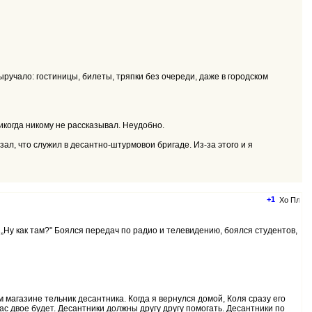
ыручало: гостиницы, билеты, тряпки без очереди, даже в городском
никогда никому не рассказывал. Неудобно.
ал, что служил в десантно-штурмовои бригаде. Из-за этого и я
+1
: „Ну как там?" Боялся передач по радио и телевидению, боялся студентов,
м магазине тельник десантника. Когда я вернулся домой, Коля сразу его
нас двое будет. Десантники должны другу другу помогать. Десантники по