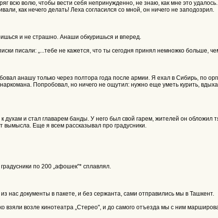
пряг всю волю, чтобы вести себя непринужденно, не знаю, как мне это удалось
ивали, как нечего делать! Леха согласился со мной, он ничего не заподозрил.
ришься и не страшно. Анаши обкуришься и вперед.
иски писали: „...тебе не кажется, что ты сегодня принял немножко больше, че
обовал анашу только через полтора года после армии. Я ехал в Сибирь, по ор
о наркомана. Попробовал, но ничего не ощутил: нужно еще уметь курить, вды
 духам и стал главарем банды. У него был свой гарем, жителей он обложил т
 от вымысла. Еще я всем рассказывал про градусники.
а градусники по 200 „афошек"* сплавлял.
з нас документы в пакете, и без сержанта, сами отправились мы в Ташкент.
ко взяли возле кинотеатра „Стерео", и до самого отъезда мы с ним марширова