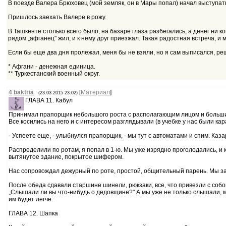
В поезде Валера Брюховец (мой земляк, он в Мары попал) начал выступать,
Пришлось заехать Валере в рожу.
В Ташкенте столько всего было, на базаре глаза разбегались, а денег ни к
рядом „афганец" жил, и к нему друг приезжал. Такая радостная встреча, и 
Если бы еще два дня пролежал, меня бы не взяли, но я сам выписался, реш
* Афгани - денежная единица.
** Туркестанский военный округ.
4
baktria
[
Материал
]
(23.03.2015 23:02)
ГЛАВА 11. Кабул
Принимал прапорщик небольшого роста с располагающим лицом и большим
Все косились на него и с интересом разглядывали (в учебке у нас были ка
- Успеете еще, - улыбнулся прапорщик, - мы тут с автоматами и спим. К
Распределили по ротам, я попал в 1-ю. Мы уже изрядно проголодались, и 
вытянутое здание, покрытое шифером.
Нас сопровождал дежурный по роте, простой, общительный парень. Мы зад
После обеда сдавали старшине шинели, рюкзаки, все, что привезли с собо
„Слышали ли вы что-нибудь о дедовщине?" А мы уже не только слышали, мы 
им будет легче.
ГЛАВА 12. Шапка