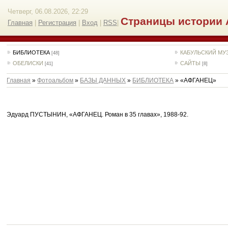
Четверг, 06.08.2026, 22:29
Страницы истории 
Главная
|
Регистрация
|
Вход
|
RSS
|
БИБЛИОТЕКА
КАБУЛЬСКИЙ МУ
[48]
ОБЕЛИСКИ
САЙТЫ
[41]
[8]
Главная
»
Фотоальбом
»
БАЗЫ ДАННЫХ
»
БИБЛИОТЕКА
» «АФГАНЕЦ»
Эдуард ПУСТЫНИН, «АФГАНЕЦ. Роман в 35 главах», 1988-92.