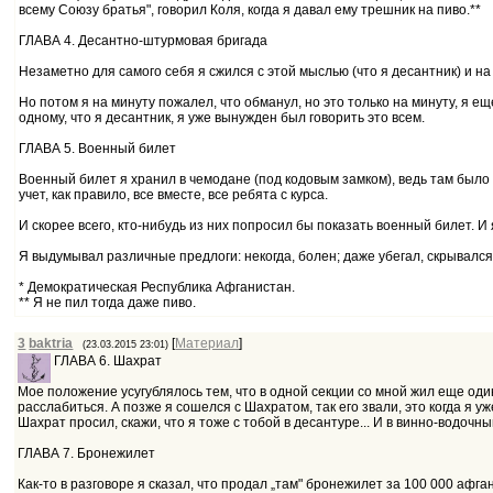
всему Союзу братья", говорил Коля, когда я давал ему трешник на пиво.**
ГЛАВА 4. Десантно-штурмовая бригада
Незаметно для самого себя я сжился с этой мыслью (что я десантник) и на
Но потом я на минуту пожалел, что обманул, но это только на минуту, я ещ
одному, что я десантник, я уже вынужден был говорить это всем.
ГЛАВА 5. Военный билет
Военный билет я хранил в чемодане (под кодовым замком), ведь там было н
учет, как правило, все вместе, все ребята с курса.
И скорее всего, кто-нибудь из них попросил бы показать военный билет. И
Я выдумывал различные предлоги: некогда, болен; даже убегал, скрывался,
* Демократическая Республика Афганистан.
** Я не пил тогда даже пиво.
3
baktria
[
Материал
]
(23.03.2015 23:01)
ГЛАВА 6. Шахрат
Мое положение усугублялось тем, что в одной секции со мной жил еще один
расслабиться. А позже я сошелся с Шахратом, так его звали, это когда я 
Шахрат просил, скажи, что я тоже с тобой в десантуре... И в винно-водоч
ГЛАВА 7. Бронежилет
Как-то в разговоре я сказал, что продал „там" бронежилет за 100 000 афга