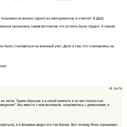
 тельнике) на вопрос одного из абитуриентов, я ответил: В ДШБ.
вчонок загорались таким восторгом, что устоять было трудно. А сказав
но было становиться на военный учет. Дело в том, что становились на
знал.
+1
не легче. Таким образом, и в своей комнате я не мог полностью
поведение". Мы вместе с ним выпивали, знакомились с девчонками, и
роваться), и я впервые видел его так близко. Вот почему Леха спрашивал