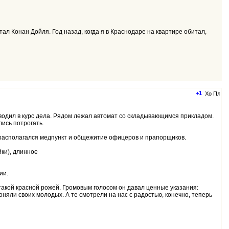
итал Конан Дойля. Год назад, когда я в Краснодаре на квартире обитал,
+1
одил в курс дела. Рядом лежал автомат со складывающимся прикладом.
лись потрогать.
е располагался медпункт и общежитие офицеров и прапорщиков.
йки), длинное
ии.
 такой красной рожей. Громовым голосом он давал ценные указания:
оняли своих молодых. А те смотрели на нас с радостью, конечно, теперь