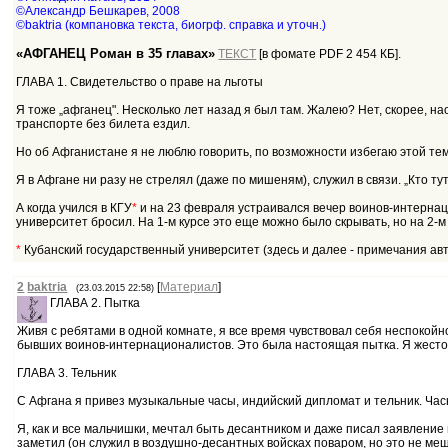
©Александр Бешкарев, 2008
©baktria (компановка текста, биогрф. справка и уточн.)
«АФГАНЕЦ Роман в 35 главах»
ТЕКСТ
[в фомате PDF 2 454 КБ].
ГЛАВА 1. Свидетельство о праве на льготы
Я тоже „афганец". Несколько лет назад я был там. Жалею? Нет, скорее, на
транспорте без билета ездил.
Но об Афганистане я не люблю говорить, по возможности избегаю этой тем
Я в Афгане ни разу не стрелял (даже по мишеням), служил в связи. „Кто ту
А когда учился в КГУ
*
и на 23 февраля устраивался вечер воинов-интернаци
университет бросил. На 1-м курсе это еще можно было скрывать, но на 2-м
*
Кубанский государственный университет (здесь и далее - примечания авт
2
baktria
[
Материал
]
(23.03.2015 22:58)
ГЛАВА 2. Пытка
Живя с ребятами в одной комнате, я все время чувствовал себя неспокойно,
бывших воинов-интернационалистов. Это была настоящая пытка. Я жесток
ГЛАВА 3. Тельник
С Афгана я привез музыкальные часы, индийский дипломат и тельник. Часы
Я, как и все мальчишки, мечтал быть десантником и даже писал заявление 
заметил (он служил в воздушно-десантных войсках поваром, но это не меша