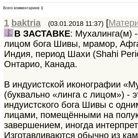
Всего комментариев
:
1
1
baktria
[
Матер
(03.01.2018 11:37)
В ЗАСТАВКЕ
: Мухалинга(м) 
лицом бога Шивы, мрамор, Афг
Индия, период Шахи (Shahi Perio
Онтарио, Канада.
В индуистской иконографии «М
(буквально «линга с лицом») - 
индуистского бога Шивы с одни
лицами, помещёнными на полу
завершением, иногда интерпрет
Изготавливаются обычно из ка