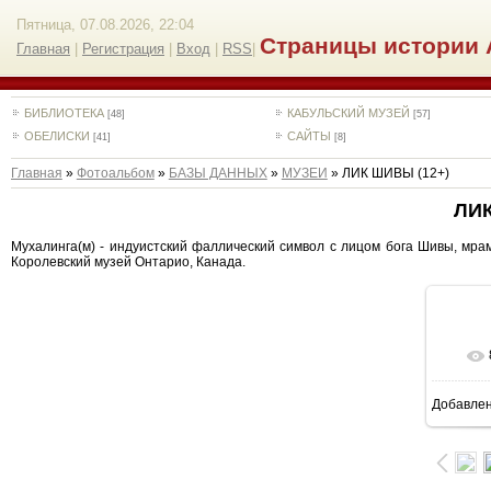
Пятница, 07.08.2026, 22:04
Страницы истории 
Главная
|
Регистрация
|
Вход
|
RSS
|
БИБЛИОТЕКА
КАБУЛЬСКИЙ МУЗЕЙ
[48]
[57]
ОБЕЛИСКИ
САЙТЫ
[41]
[8]
Главная
»
Фотоальбом
»
БАЗЫ ДАННЫХ
»
МУЗЕИ
» ЛИК ШИВЫ (12+)
ЛИК
Мухалинга(м) - индуистский фаллический символ с лицом бога Шивы, мрамо
Королевский музей Онтарио, Канада.
Добавле
8