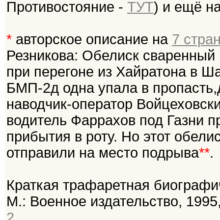
Противостояние -
ТУТ
) и ещё н
*
авторское описание на
7 стра
Резникова: Обелиск сваренный 
при перегоне из Хайратона в Ш
БМП-2д одна упала в пропасть,
наводчик-оператор Войцеховски
водитель Фаррахов под Газни п
прибытия в роту. Но этот обели
отправили на место подрыва
**
.
Краткая трафаретная биографи
М.: Военное издательство, 1995, 
2
.