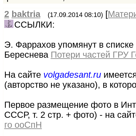
2
baktria
[
Матер
(17.09.2014 08:10)
ССЫЛКИ:
Э. Фаррахов упомянут в списке
Береснева
Потери частей ГРУ 
На сайте
volgadesant.ru
имеется
(авторство не указано), в котор
Первое размещение фото в Инт
СССР, т. 2 стр. + фото) - на са
го ооСпН