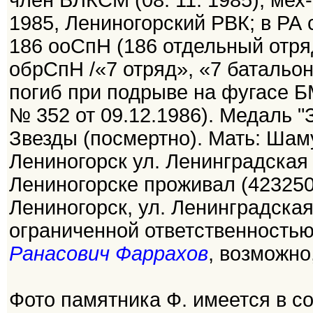
член ВЛКСМ (08. 11. 1985), мех
1985, Лениногорский РВК; в РА с 
186 ооСпН (186 отдельный отря
обрСпН /«7 отряд», «7 батальон»
погиб при подрыве на фугасе Б
№ 352 от 09.12.1986). Медаль "
Звезды (посмертно). Мать: Шам
Лениногорск ул. Ленинградская д
Лениногорске проживал (423250,
Лениногорск, ул. Ленинградская
ограниченной ответственнос
Ранасович Фаррахов
, возможно
Фото памятника Ф. имеется в со