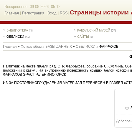
Воскресенье, 09.08.2026, 05:12
Страницы истории 
Главная
|
Регистрация
|
Вход
|
RSS
|
БИБЛИОТЕКА
КАБУЛЬСКИЙ МУЗЕЙ
[48]
[57]
ОБЕЛИСКИ
САЙТЫ
[41]
[8]
Главная
»
Фотоальбом
»
БАЗЫ ДАННЫХ
»
ОБЕЛИСКИ
» ФАРРАХОВ
Памятник на месте гибели ряд. Э. Р. Фаррахова, собрание С. Суслина. О
положении к катку . На внутреннюю поверхность крышки белой краской 
ФАРРАХОВ ЭРАСТ Р./ЛЕНИНОГОРСК
ИЗ-ЗА ПОСТОЯННОГО УДАЛЕНИЯ МАТЕРИАЛ ПЕРЕНЕСЁН В РАЗДЕЛ «СТА
Добавле