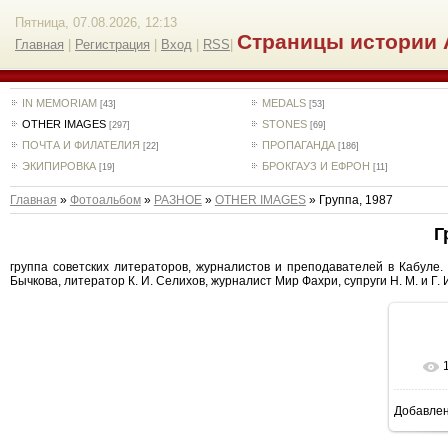
Пятница, 07.08.2026, 12:13
Страницы истории 
Главная
|
Регистрация
|
Вход
|
RSS
|
IN MEMORIAM
MEDALS
[43]
[53]
OTHER IMAGES
STONES
[297]
[69]
ПОЧТА И ФИЛАТЕЛИЯ
ПРОПАГАНДА
[22]
[186]
ЭКИПИРОВКА
БРОКГАУЗ И ЕФРОН
[19]
[11]
Главная
»
Фотоальбом
»
РАЗНОЕ
»
OTHER IMAGES
» Группа, 1987
Г
группа советских литераторов, журналистов и преподавателей в Кабуле. 
Бычкова, литератор К. И. Селихов, журналист Мир Фахри, супруги Н. М. и Г. И
Добавле
15