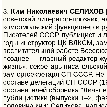
3.
Ким Николаевич СЕЛИХОВ
советский литератор-прозаик, а
комсомольский функционер и р
Писателей СССР, публицист и л
годы инструктор ЦК ВЛКСМ, зам
воспитательной работе Всесоюз
позднее — главный редактор 
жизнь», секретарь писательско
зам оргсекретаря СП СССР. Не 
составе делегаций СП СССР (1983
составителей сборника "Личное
публицистики (выпуски 1–2, фев
половина книг Селихова, напис