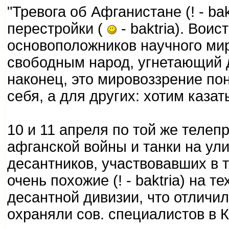
"Тревога об Афганистане (! - ba
перестройки (
- baktria). Вои
основоположников научного мир
свободным народ, угнетающий 
наконец, это мировоззрение по
себя, а для других: хотим каза
10 и 11 апреля по той же теле
афганской войны и танки на ул
десантников, участвовавших в 
очень похожие (! - baktria) на 
десантной дивизии, что отличил
охраняли сов. специалистов в К