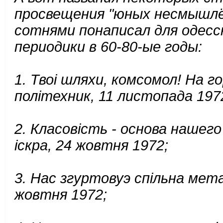
просвещения "юных несмышлён
сотнями понаписал для одесс
периодики в 60-80-ые годы:
1. Твоi шляхи, комсомол! На г
полiтехник, 11 листопада 197
2. Класовiсть - основа нашег
iскра, 24 жовтня 1972;
3. Нас згуртовуэ спiльна мета
жовтня 1972;