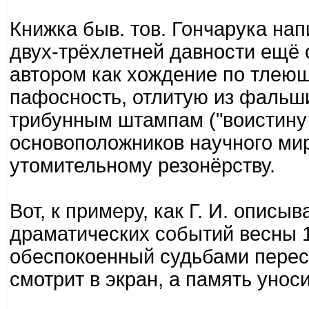
Книжка быв. тов. Гончарука на
двух-трёхлетней давности ещё 
автором как хождение по тлеющ
пафосность, отлитую из фальшив
трибунным штампам ("воистину
основоположников научного миров
утомительному резонёрству.
Вот, к примеру, как Г. И. опис
драматических событий весны 1
обеспокоенный судьбами перест
смотрит в экран, а память унос