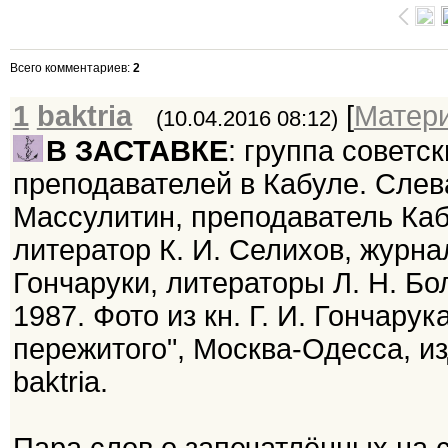
Всего комментариев
:
2
1
baktria
[
Матер
(10.04.2016 08:12)
В ЗАСТАВКЕ
: группа советс
преподавателей в Кабуле. Слева
Массулитин, преподаватель Кабу
литератор К. И. Селихов, журнал
Гончаруки, литераторы Л. Н. Бол
1987. Фото из кн. Г. И. Гончару
пережитого", Москва-Одесса, изд
baktria.