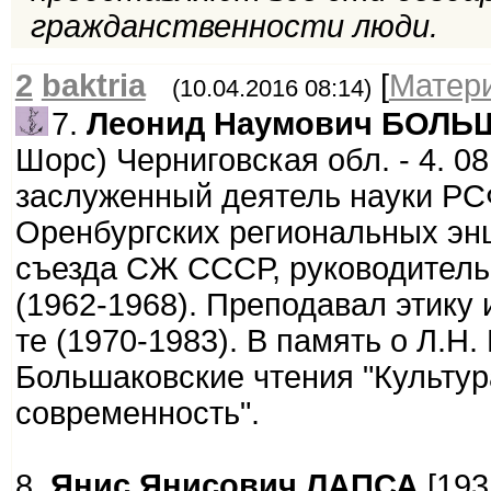
гражданственности люди.
2
baktria
[
Матер
(10.04.2016 08:14)
7.
Леонид Наумович БОЛ
Шорс) Черниговская обл. - 4. 08
заслуженный деятель науки РС
Оренбургских региональных энц
съезда СЖ СССР, руководитель
(1962-1968). Преподавал этику и
те (1970-1983). В память о Л.Н
Большаковские чтения "Культур
современность".
8.
Янис Янисович ЛАПСА
[193