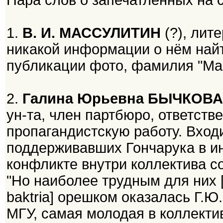
Пара слов о запечатлённых на 
1.
В. И. МАССУЛИТИН
(?), лите
никакой информации о нём найт
публикации фото, фамилия "Ма
2.
Галина Юрьевна БЫЧКОВА
ун-та, член партбюро, ответст
пропагандистскую работу. Входи
поддерживавших Гончарука в и
конфликте внутри коллектива со
"Но наиболее трудным для них [
baktria] орешком оказалась Г.Ю
МГУ, самая молодая в коллектив