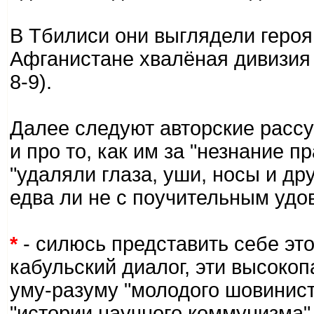
В Тбилиси они выглядели героя
Афганистане хвалёная дивизия 
8-9).
Далее следуют авторские рас
и про то, как им за "незнание 
"удаляли глаза, уши, носы и др
едва ли не с поучительным удо
*
- силюсь представить себе эт
кабульский диалог, эти высоко
уму-разуму "молодого шовинист
"истории научного коммунизма" л