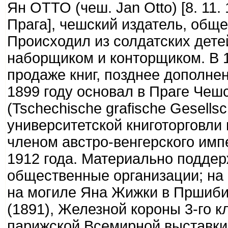
Ян ОТТО (чеш. Jan Otto) [8. 11.
Прага], чешский издатель, общ
Происходил из солдатских дете
наборщиком и конторщиком. В 1
продаже книг, позднее дополне
1899 году основал в Праге Чеш
(Tschechische grafische Gesells
университетской книготорговли
членом австро-венгерского имп
1912 года. Материально подде
общественные организации; на
на могиле Яна Жижки в Пршиб
(1891), Железной короны 3-го к
парижской Всемирной выставки (