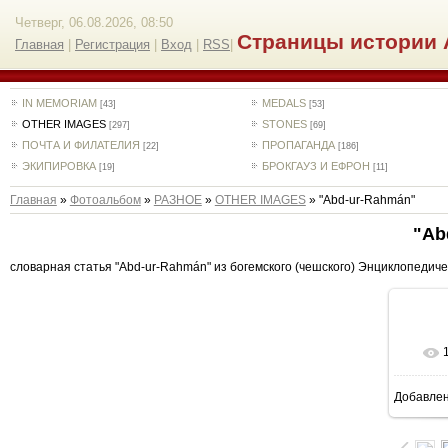
Четверг, 06.08.2026, 08:50
Страницы истории 
Главная
|
Регистрация
|
Вход
|
RSS
|
IN MEMORIAM
MEDALS
[43]
[53]
OTHER IMAGES
STONES
[297]
[69]
ПОЧТА И ФИЛАТЕЛИЯ
ПРОПАГАНДА
[22]
[186]
ЭКИПИРОВКА
БРОКГАУЗ И ЕФРОН
[19]
[11]
Главная
»
Фотоальбом
»
РАЗНОЕ
»
OTHER IMAGES
» "Аbd-ur-Rahmán"
"Аb
словарная статья "Аbd-ur-Rahmán" из богемского (чешского) Энциклопедического и
Добавле
1