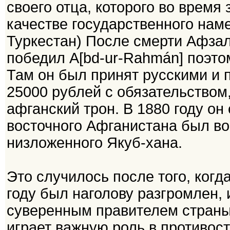
своего отца, которого во время
качестве государственного нам
Туркестан) После смерти Афзал
победил А[bd-ur-Rahmán] поэто
Там он был принят русскими и 
25000 рублей с обязательством,
афганский трон. В 1880 году он
восточного Афганистана был в
низложенного Якуб-хана.
Это случилось после того, когд
году был наголову разгромлен, 
суверенным правителем страны.
играет важную роль в противос