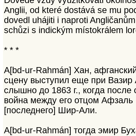
Dovede vždy využitkovati okolnost
Anglii, od které dostává se mu po
dovedl uhájiti i naproti Angličanů
schůzi s indickým místokrálem lor
* * *
А[bd-ur-Rahmán] Хан, афганский
сцену выступил еще при Вазир 
слышно до 1863 г., когда посл
война между его отцом Афзал
[последнего] Шир-Али.
А[bd-ur-Rahmán] тогда эмир Бух