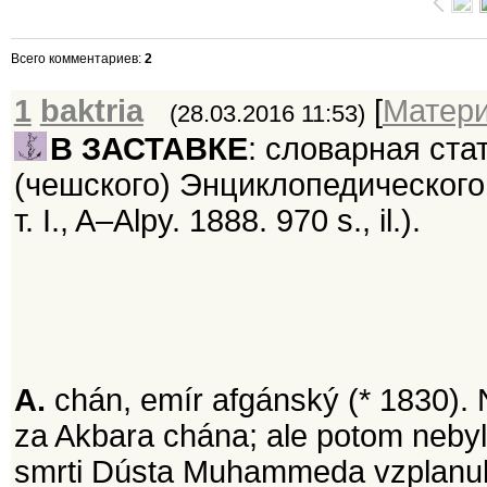
Всего комментариев
:
2
1
baktria
[
Матер
(28.03.2016 11:53)
В ЗАСТАВКЕ
: словарная ста
(чешского) Энциклопедического и
т. I., A–Alpy. 1888. 970 s., il.).
A.
chán, emír afgánský (* 1830). Na
za Akbara chána; ale potom nebylo
smrti Dústa Muhammeda vzplanul