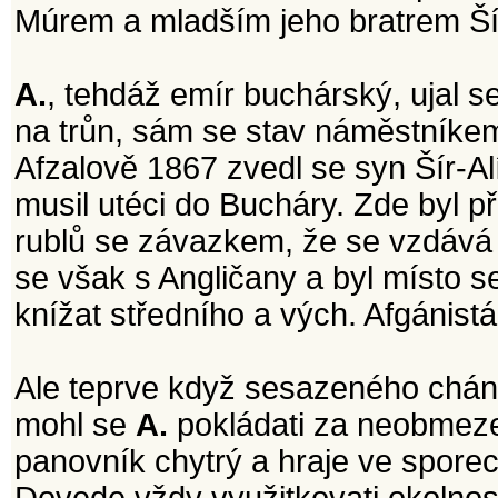
Múrem a mladším jeho bratrem Ší
A.
, tehdáž emír buchárský, ujal s
na trůn, sám se stav náměstníkem
Afzalově 1867 zvedl se syn Šír-A
musil utéci do Bucháry. Zde byl př
rublů se závazkem, že se vzdává 
se však s Angličany a byl místo
knížat středního a vých. Afgánist
Ale teprve když sesazeného chán
mohl se
A.
pokládati za neobmez
panovník chytrý a hraje ve sporec