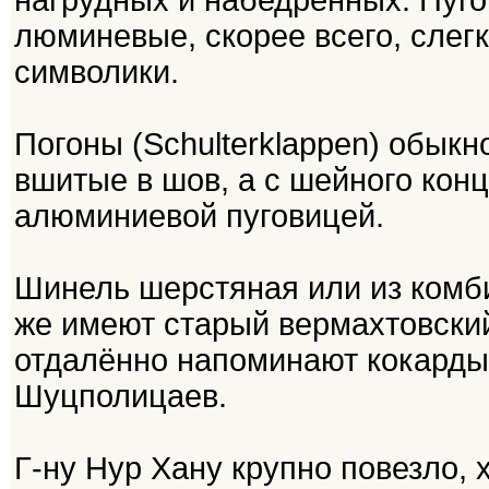
нагрудных и набедренных. Пуго
люминевые, скорее всего, слег
символики.
Погоны (Schulterklappen) обыкн
вшитые в шов, а с шейного кон
алюминиевой пуговицей.
Шинель шерстяная или из комби
же имеют старый вермахтовский
отдалённо напоминают кокарды
Шуцполицаев.
Г-ну Нур Хану крупно повезло, х