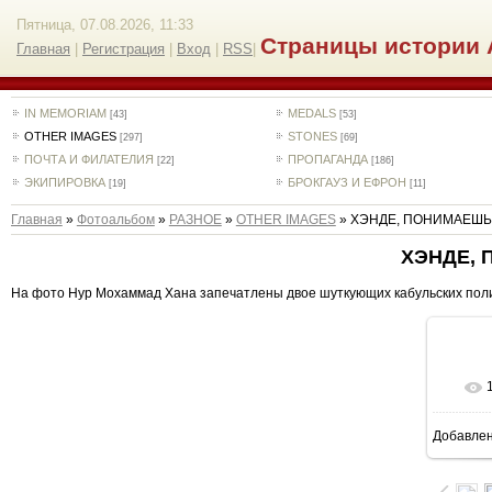
Пятница, 07.08.2026, 11:33
Страницы истории 
Главная
|
Регистрация
|
Вход
|
RSS
|
IN MEMORIAM
MEDALS
[43]
[53]
OTHER IMAGES
STONES
[297]
[69]
ПОЧТА И ФИЛАТЕЛИЯ
ПРОПАГАНДА
[22]
[186]
ЭКИПИРОВКА
БРОКГАУЗ И ЕФРОН
[19]
[11]
Главная
»
Фотоальбом
»
РАЗНОЕ
»
OTHER IMAGES
» ХЭНДЕ, ПОНИМАЕШЬ,
ХЭНДЕ, 
На фото Нур Мохаммад Хана запечатлены двое шуткующих кабульских полиц
Добавле
5