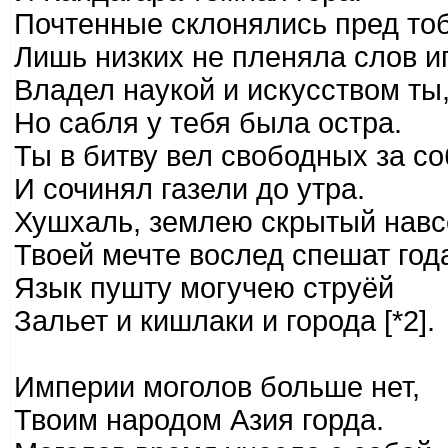
Почтенные склонялись пред тоб
Лишь низких не пленяла слов и
Владел наукой и искусством ты
Но сабля у тебя была остра.
Ты в битву вел свободных за с
И сочинял газели до утра.
Хушхаль, землею скрытый навс
Твоей мечте вослед спешат год
Язык пушту могучею струёй
Зальет и кишлаки и города [*2].
Империи моголов больше нет,
Твоим народом Азия горда.