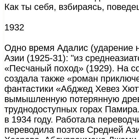
Как ты себя, взбираясь, поведе
1932
Одно время Адалис (ударение н
Азии (1925-31): "из среднеазиа
«Песчаный поход» (1929). На с
создала также «роман приключ
фантастики «Абджед Хевез Хютт
вымышленную потерянную дре
труднодоступных горах Памира
в 1934 году. Работала переводч
переводила поэтов Средней Аз