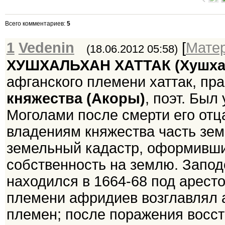
Всего комментариев
:
5
1
Vedenin
[
Мате
(18.06.2012 05:58)
ХУШХАЛЬХАН ХАТТАК (Хушха
афганского племени хаттак, пра
княжества (Акоры)
, поэт. Бы
Моголами после смерти его отц
владениям княжества часть зе
земельный кадастр, оформивш
собственность на землю. Запо
находился в 1664-68 под арест
племени афридиев возглавлял 
племен; после поражения восс