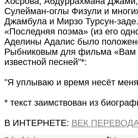
Хосрова, Абдуррахмана Джами,
Сулейман-оглы Физули и многи
Джамбула и Мирзо Турсун-заде
«Последняя поэма» (из его одн
Аделины Адалис было положен
Рыбниковым для фильма «Вам 
известной песней"*:
"Я уплываю и время несёт меня 
* текст заимствован из биогра
В ИНТЕРНЕТЕ:
ВЕК ПЕРЕВОД