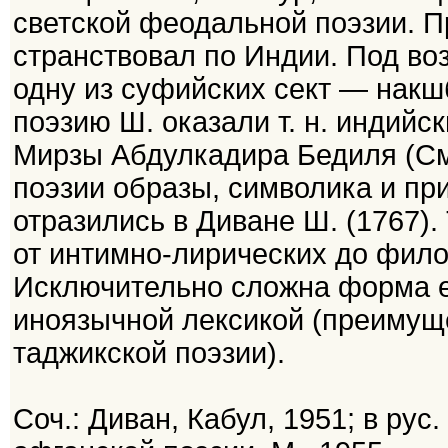
светской феодальной поэзии. П
странствовал по Индии. Под во
одну из суфийских сект — нак
поэзию Ш. оказали т. н. индийс
Мирзы Абдулкадира Бедиля (См
поэзии образы, символика и пр
отразились в Диване Ш. (1767)
от интимно-лирических до фило
Исключительно сложна форма е
иноязычной лексикой (преимуще
таджикской поэзии).
Соч.: Диван, Кабул, 1951; в рус.