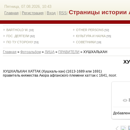
Пятница, 07.08.2026, 10:43
Страницы истории 
Главная
|
Регистрация
|
Вход
|
RSS
|
BARTHOLD W.
OTHER PERSONS
[10]
[52]
ГОС. ДЕЯТЕЛИ
КУЛЬТУРА И НАУКА
[62]
[55]
ПО ТУ СТОРОНУ
СОВЕТНИКИ
[53]
[19]
Главная
»
Фотоальбом
»
ЛИЦА
»
ПРАВИТЕЛИ
» ХУШХАЛЬХАН
Х
ХУШХАЛЬХАН ХАТТАК (Хушхаль-хан) (1613-1689 или 1691)
правитель княжества Акора афганского племени хаттак с 1641, поэт.
Добавлен
5