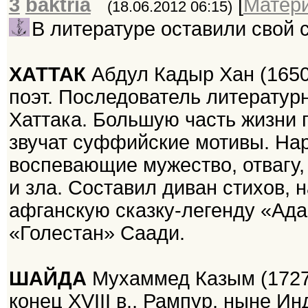
3
baktria
[
Матер
(18.06.2012 06:15)
В литературе оставили свой с
ХАТТАК
Абдул Кадыр Хан (1650
поэт. Последователь литератур
Хаттака. Большую часть жизни п
звучат суффийские мотивы. Нар
воспевающие мужество, отвагу,
и зла. Составил диван стихов, 
афганскую сказку-легенду «Ада
«Голестан» Саади.
ШАЙДА
Мухаммед Казым (1727
конец XVIII в., Рампур, ныне И