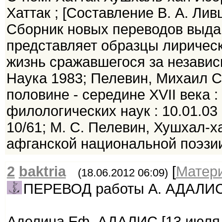
Хаттак ; [Составление В. А. Ли
Сборник новых переводов выда
представляет образцы лирическ
жизнь сражавшегося за независи
Наука 1983; Пелевин, Михаил С
половине - середине XVII века :
филологических наук : 10.01.03 
10/61; М. С. Пелевин, Хушхал-ха
афганской национальной поэзии
2
baktria
[
Матер
(18.06.2012 06:09)
ПЕРЕВОД работы А. АДАЛИС 
Аделина Еф. АДАЛИС [13 июля 1