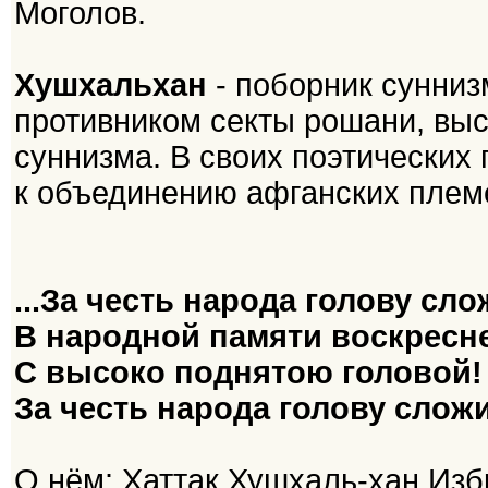
Моголов.
Хушхальхан
- поборник сунниз
противником секты рошани, выс
суннизма. В своих поэтических
к объединению афганских племе
...За честь народа голову сло
В народной памяти воскресне
С высоко поднятою головой!
За честь народа голову сложи
О нём: Хаттак Хушхаль-хан Изб