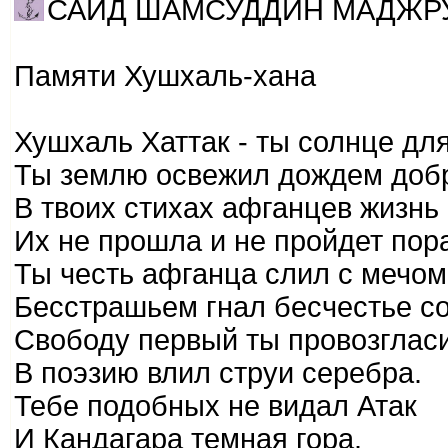
САИД ШАМСУДДИН МАДЖР
Памяти Хушхаль-хана
Хушхаль Хаттак - ты солнце для
Ты землю освежил дождем доб
В твоих стихах афганцев жизнь 
Их не прошла и не пройдет пор
Ты честь афганца слил с мечом
Бесстрашьем гнал бесчестье со
Свободу первый ты провозглас
В поэзию влил струи серебра.
Тебе подобных не видал Атак
И Кандагара темная гора.