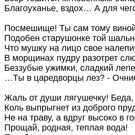
Благоуханье, вздох… А для чег
Посмешище! Ты сам тому виной
Подобен старушонке той шальн
Что мушку на лицо свое налепи
В морщинах пудру разотрет с
Беззубые ужимки, сладкий леп
…Ты в царедворцы лез? - Очнис
Жаль от души лягушечку! Беда,
Коль выпрыгнет из доброго пру
Не на траву, а вдруг высоко в 
Прощай, родная, теплая вода!