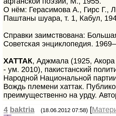
афганской поэзии, М., 1955.
О нём: Герасимова А., Гирс Г., 
Паштаны шуара, т. 1, Кабул, 194
Справки заимствована: Большая
Советская энциклопедия. 1969
ХАТТАК
, Аджмала (1925, Акора
- ум. 2010), пакистанский полит
Народной Национальной партии,
Вождь племени хаттак. Публико
преимущественно на урду. Автор 
4
baktria
[
Матер
(18.06.2012 07:58)