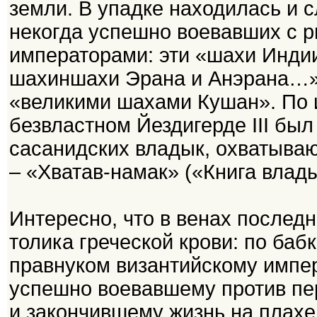
земли. В упадке находилась и 
некогда успешно воевавших с р
императорами: эти «шахи Инди
шахиншахи Эрана и Анэрана…» 
«великими шахами Кушан». По 
безвластном Йездигерде III был
сасанидских владык, охватыва
– «Хватав-намак» («Книга влады
Интересно, что в венах последн
толика греческой крови: по баб
правнуком византийскому импе
успешно воевавшему против пе
и закончившему жизнь на плахе.