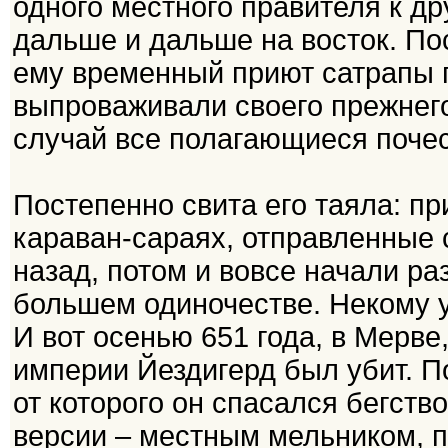
одного местного правителя к др
дальше и дальше на восток. По
ему временный приют сатрапы 
выпроваживали своего прежнего
случай все полагающиеся почес
Постепенно свита его таяла: п
караван-сараях, отправленные 
назад, потом и вовсе начали ра
большем одиночестве. Некому у
И вот осенью 651 года, в Мерве
империи Йездигерд был убит. П
от которого он спасался бегств
версии – местным мельником, 