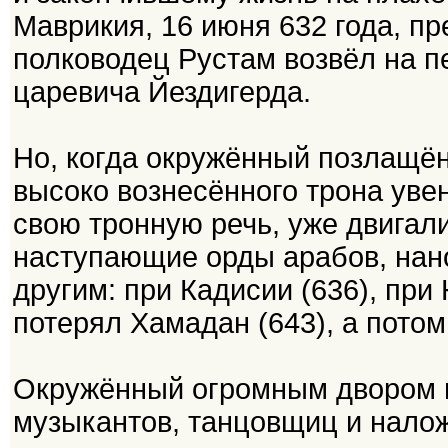
Маврикия, 16 июня 632 года, пр
полководец Рустам возвёл на п
царевича Йездигерда.
Но, когда окружённый позлащён
высоко вознесённого трона уве
свою тронную речь, уже двигал
наступающие орды арабов, нан
другим: при Кадисии (636), при
потерял Хамадан (643), а пото
Окружённый огромным двором из
музыкантов, танцовщиц и нало