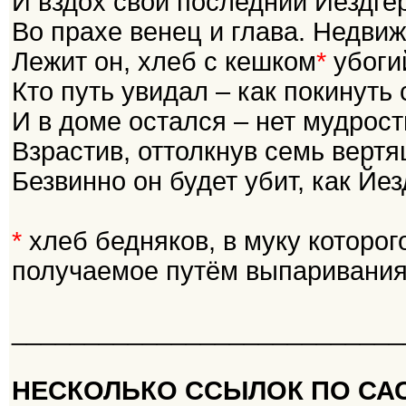
И вздох свой последний Йездге
Во прахе венец и глава. Недви
Лежит он, хлеб с кешком
*
убоги
Кто путь увидал – как покинуть 
И в доме остался – нет мудрост
Взрастив, оттолкнув семь верт
Безвинно он будет убит, как Йез
*
хлеб бедняков, в муку которо
получаемое путём выпаривания
___________________________
НЕСКОЛЬКО ССЫЛОК ПО СА