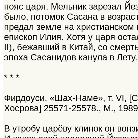
пояс царя. Мельник зарезал Йез
было, потомок Сасана в возрасте
предал земле на христианском
епископ Илия. Хотя у царя оста
II), бежавший в Китай, со смер
эпоха Сасанидов канула в Лету.
* * *
Фирдоуси, «Шах-Наме», т. VI, [
Хосрова] 25571-25578., М., 1989,
В утробу царёву клинок он вонз