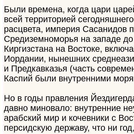
Были времена, когда цари царе
всей территорией сегодняшнего
расцвета, империя Сасанидов п
Средиземноморья на западе до
Киргизстана на Востоке, включа
Иордании, нынешних среднеазиа
и Предкавказья (часть современ
Каспий были внутренними моря
Но в годы правления Йездигерд
давно миновало: внутренние н
арабский мир и кочевники с Во
персидскую державу, что ни год