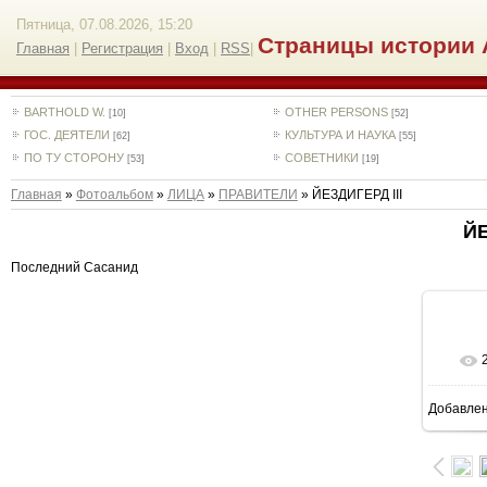
Пятница, 07.08.2026, 15:20
Страницы истории 
Главная
|
Регистрация
|
Вход
|
RSS
|
BARTHOLD W.
OTHER PERSONS
[10]
[52]
ГОС. ДЕЯТЕЛИ
КУЛЬТУРА И НАУКА
[62]
[55]
ПО ТУ СТОРОНУ
СОВЕТНИКИ
[53]
[19]
Главная
»
Фотоальбом
»
ЛИЦА
»
ПРАВИТЕЛИ
» ЙЕЗДИГЕРД III
ЙЕ
Последний Сасанид
Добавле
1