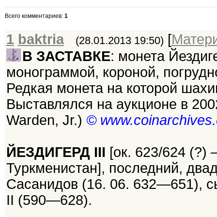
Всего комментариев
:
1
1
baktria
[
Матер
(28.01.2013 19:50)
В ЗАСТАВКЕ
: монета Йездиге
монограммой, короной, погрудн
Редкая монета на которой шах
Выставлялся на аукционе в 2002
Warden, Jr.)
© www.coinarchives
ЙЕЗДИГЕРД III
[ок. 623/624 (?
Туркменистан], последний, дв
Сасанидов (16. 06. 632—651), 
II (590—628).