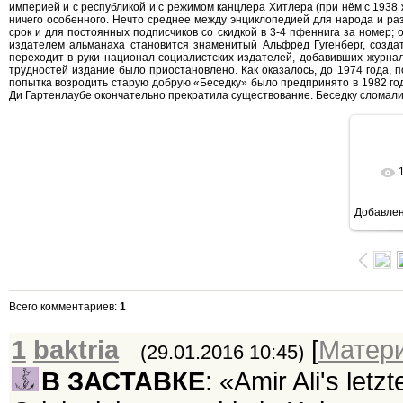
империей и с республикой и с режимом канцлера Хитлера (при нём с 1938 
ничего особенного. Нечто среднее между энциклопедией для народа и ра
срок и для постоянных подписчиков со скидкой в 3-4 пфеннига за номер; 
издателем альманаха становится знаменитый Альфред Гугенберг, создат
переходит в руки национал-социалистских издателей, добавивших журнал
трудностей издание было приостановлено. Как оказалось, до 1974 года,
попытка возродить старую добрую «Беседку» было предпринято в 1982 году
Ди Гартенлаубе окончательно прекратила существование. Беседку сломали
Добавле
10
Всего комментариев
:
1
1
baktria
[
Матер
(29.01.2016 10:45)
В ЗАСТАВКЕ
: «Amir Ali's letz