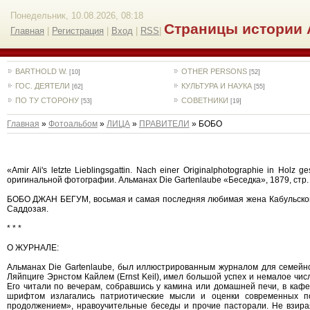
Понедельник, 10.08.2026, 08:18
Страницы истории 
Главная
|
Регистрация
|
Вход
|
RSS
|
BARTHOLD W.
OTHER PERSONS
[10]
[52]
ГОС. ДЕЯТЕЛИ
КУЛЬТУРА И НАУКА
[62]
[55]
ПО ТУ СТОРОНУ
СОВЕТНИКИ
[53]
[19]
Главная
»
Фотоальбом
»
ЛИЦА
»
ПРАВИТЕЛИ
» БОБО
«Amir Ali's letzte Lieblingsgattin. Nach einer Originalphotographie in H
оригинальной фотографии. Альманах Die Gartenlaube «Беседка», 1879, стр. 2
БОБО ДЖАН БЕГУМ, восьмая и самая последняя любимая жена Кабульского
Саддозая.
* * *
О ЖУРНАЛЕ:
Альманах Die Gartenlaube, был иллюстрированным журналом для семейно
Ляйпциге Эрнстом Кайлем (Ernst Keil), имел большой успех и немалое чис
Его читали по вечерам, собравшись у камина или домашней печи, в каф
шрифтом излагались патриотические мысли и оценки современных п
продолжением», нравоучительные беседы и прочие пасторали. Не взирая