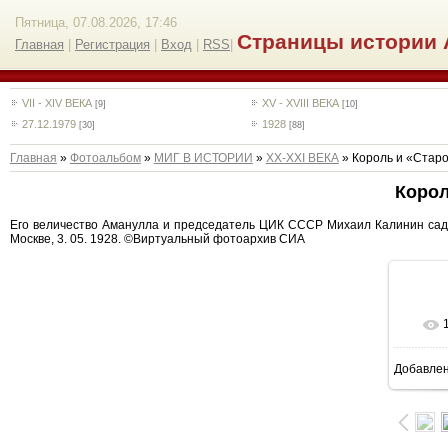
Пятница, 07.08.2026, 17:46
Страницы истории 
Главная
|
Регистрация
|
Вход
|
RSS
|
VII - XIV ВЕКА
XV - XVIII ВЕКА
[9]
[10]
27.12.1979
1928
[30]
[88]
Главная
»
Фотоальбом
»
МИГ В ИСТОРИИ
»
ХХ-XXI ВЕКА
» Король и «Стар
Корол
Его величество Аманулла и председатель ЦИК СССР Михаил Калинин садя
Москве, 3. 05. 1928. ©Виртуальный фотоархив СИА
Добавле
8