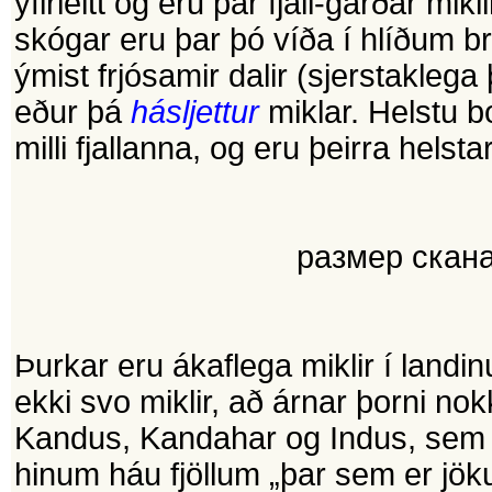
yfirleitt og eru þar fjall-garðar mikl
skógar eru þar þó víða í hlíðum brö
ýmist frjósamir dalir (sjerstakleg
eður þá
hásljettur
miklar. Helstu bo
milli fjallanna, og eru þeirra hels
размер скана
Þurkar eru ákaflega miklir í landin
ekki svo miklir, að árnar þorni n
Kandus, Kandahar og Indus, sem eru
hinum háu fjöllum „þar sem er jökul