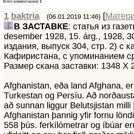
Всего комментариев
:
1
1
baktria
[
Матер
(06.01.2019 11:46)
В ЗАСТАВКЕ
: статья из газ
desember 1928, 15. árg., 1928, 30
издания, выпуск 304, стр. 2) с
Кафиристана, с упоминанием ср
Размер скана заставки: 1348 Х 
Afghanistan, eða land Afghana, er r
Turkestan og Persíu. Að norðaust
að sunnan liggur Belutsjistan mill
Afghanistan þannig yfir fornu lönd
558 þús. ferkílómetrar og íbúar eru