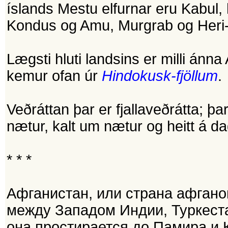
íslands Mestu elfurnar eru Kabul, 
Kondus og Amu, Murgrab og Heri
Lægsti hluti landsins er milli ánn
kemur ofan úr
Hindokusk-fjöllum
.
Veðráttan þar er fjallaveðrátta; þa
nætur, kalt um nætur og heitt á d
* * *
Афганистан, или страна афганов
между Западом Индии, Туркеста
она простирается до Памира и 