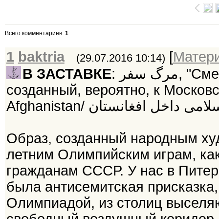
Всего комментариев
:
1
1
baktria
[
Матер
(29.07.2016 10:14)
В ЗАСТАВКЕ
: مرگ سفر, "Смертельный вояж", листовка-плакат,
созданный, вероятно, к Московск
Образ, созданный народным ху
летним Олимпийским играм, как
гражданам СССР. У нас в Питер
была антисемитская присказка,
Олимпиадой, из столиц выселяю