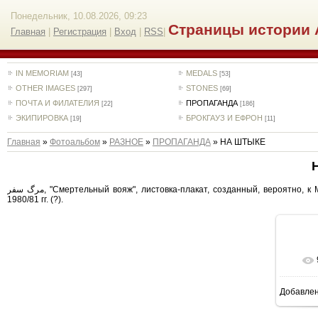
Понедельник, 10.08.2026, 09:23
Страницы истории 
Главная
|
Регистрация
|
Вход
|
RSS
|
IN MEMORIAM
MEDALS
[43]
[53]
OTHER IMAGES
STONES
[297]
[69]
ПОЧТА И ФИЛАТЕЛИЯ
ПРОПАГАНДА
[22]
[186]
ЭКИПИРОВКА
БРОКГАУЗ И ЕФРОН
[19]
[11]
Главная
»
Фотоальбом
»
РАЗНОЕ
»
ПРОПАГАНДА
» НА ШТЫКЕ
مرگ سفر, "Смертельный вояж", листовка-плакат, созданный, вероятно, к Московской Олипиаде, Internal Islamic Front of Afghanistan/ جبهات اسلامی داخل افغانستان, ок.
1980/81 гг. (?).
Добавле
5