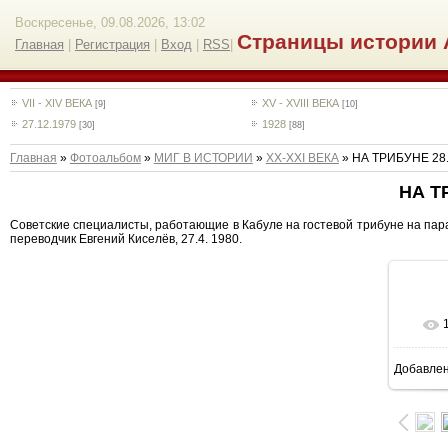
Воскресенье, 09.08.2026, 13:02
Страницы истории 
Главная
|
Регистрация
|
Вход
|
RSS
|
VII - XIV ВЕКА
XV - XVIII ВЕКА
[9]
[10]
27.12.1979
1928
[30]
[88]
Главная
»
Фотоальбом
»
МИГ В ИСТОРИИ
»
ХХ-XXI ВЕКА
» НА ТРИБУНЕ 28.
НА Т
Советские специалисты, работающие в Кабуле на гостевой трибуне на парад
переводчик Евгений Киселёв, 27.4. 1980.
Добавле
8