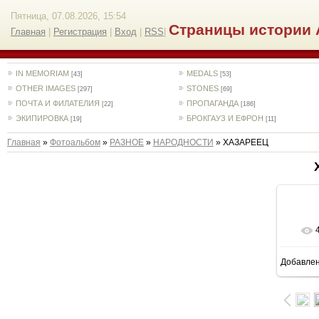
Пятница, 07.08.2026, 15:54
Страницы истории 
Главная
|
Регистрация
|
Вход
|
RSS
|
IN MEMORIAM
MEDALS
[43]
[53]
OTHER IMAGES
STONES
[297]
[69]
ПОЧТА И ФИЛАТЕЛИЯ
ПРОПАГАНДА
[22]
[186]
ЭКИПИРОВКА
БРОКГАУЗ И ЕФРОН
[19]
[11]
Главная
»
Фотоальбом
»
РАЗНОЕ
»
НАРОДНОСТИ
» ХАЗАРЕЕЦ
Добавле